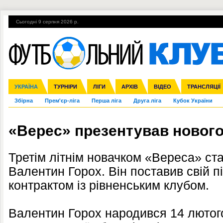
Сьогодні 9 серпня 2026 р.
Гарячі теми
УПЛ, 2-й тур
ВІЙНА
УПЛ-ПЕРЕХОДИ
УКРАЇНА
Ліга чемпіонів
Англія
ЧС-2014
Іспанія
ЄВРО-2016
ТУРНІРИ
Ліга Європи
Італія
Росія
ЛІГИ
Німеччина
Міжнародні
Кубок конфедерацій
АРХІВ
Франція
ВІДЕО
Ліга націй
Інші
ЧЄ-2015 (U-21
ТРАНСЛЯЦІЇ
Ліга конф
Збірна
Прем'єр-ліга
Перша ліга
Друга ліга
Кубок України
«Верес» презентував нового
Третім літнім новачком «Вереса» ста
Валентин Горох. Він поставив свій п
контрактом із рівненським клубом.
Валентин Горох народився 14 лютого