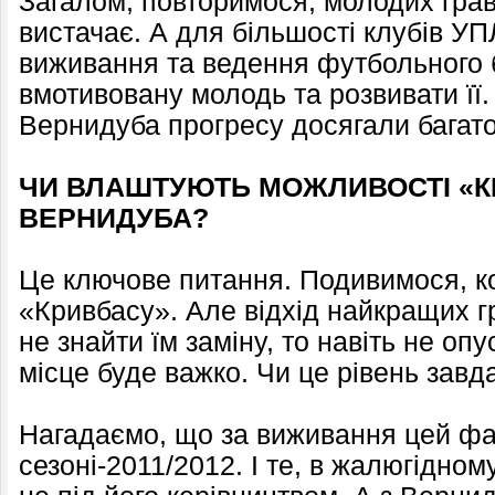
Загалом, повторимося, молодих грав
вистачає. А для більшості клубів У
виживання та ведення футбольного б
вмотивовану молодь та розвивати її.
Вернидуба прогресу досягали багато
ЧИ ВЛАШТУЮТЬ МОЖЛИВОСТІ «К
ВЕРНИДУБА?
Це ключове питання. Подивимося, ко
«Кривбасу». Але відхід найкращих г
не знайти їм заміну, то навіть не оп
місце буде важко. Чи це рівень зав
Нагадаємо, що за виживання цей фа
сезоні-2011/2012. І те, в жалюгідно