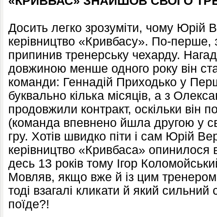
«КРИВБАС» ЗНАЙШОВ СВОГО ТР
Досить легко зрозуміти, чому Юрій
керівництво «Кривбасу». По-перше, 
припинив тренерську чехарду. Нагад
довжиною менше одного року він ста
команди: Геннадій Приходько у Перш
буквально кілька місяців, а з Олек
продовжили контракт, оскільки він 
(команда впевнено йшла другою у сво
гру. Хотів швидко піти і сам Юрій Ве
керівництво «Кривбаса» опинилося 
десь 13 років тому Ігор Коломойськи
Мовляв, якщо вже й із цим тренером 
тоді взагалі кликати й який сильний 
поїде?!