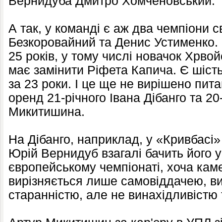
Вернидуба Дмитро Хомченовський.
А так, у команді є аж два чемпіони с
Безкоровайний та Денис Устименко. 
25 років, у тому числі новачок Хрвой
має замінити Ріфета Капича. Є шіст
за 23 роки. І це ще не вирішено пит
оренд 21-річного Івана Дібанго та 20
Микитишина.
На Дібанго, наприклад, у «Кривбасі
Юрій Вернидуб взагалі бачить його 
європейському чемпіонаті, хоча ка
вирізняється лише самовіддачею, в
старанністю, але не винахідливістю 