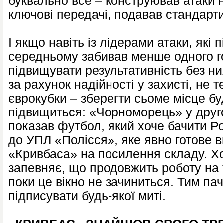
буквально все – конструював атаки н
ключові передачі, подавав стандарти
І якщо навіть із лідерами атаки, які
середньому забивав менше одного го
підвищувати результативність без ни
за рахунок надійності у захисті, не 
єврокубки – зберегти сьоме місце бу
підвищиться: «Чорноморець» у друго
показав футбол, який хоче бачити Р
до УПЛ «Полісся», яке явно готове 
«Кривбаса» на посилення складу. Хо
запевняє, що продовжить роботу на
поки це вікно не зачиниться. Тим па
підписувати будь-якої миті.