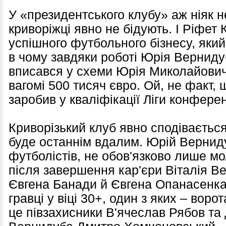
У «президентського клубу» аж ніяк 
криворіжці явно не бідують. І Ріфет
успішного футбольного бізнесу, яки
в чому завдяки роботі Юрія Верниду
вписався у схеми Юрія Миколайович
вагомі 500 тисяч євро. Ой, не факт,
заробив у кваліфікації Ліги конферен
Криворізький клуб явно сподіваєтьс
буде останнім вдалим. Юрій Вернид
футболістів, не обов'язково лише мо
після завершення кар'єри Віталія Ве
Євгена Банади й Євгена Опанасенк
гравці у віці 30+, один з яких – вор
це півзахисники В'ячеслав Рябов та