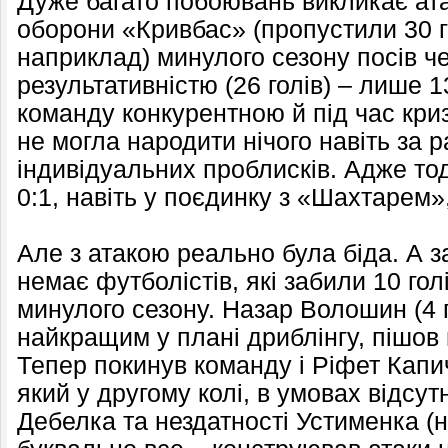
Дуже багато побоювань викликає ата
оборони «Кривбас» (пропустили 30 г
наприклад) минулого сезону посів че
результативністю (26 голів) – лише 1
команду конкурентною й під час криз
не могла народити нічого навіть за р
індивідуальних проблисків. Адже то
0:1, навіть у поєдинку з «Шахтарем»
Але з атакою реально була біда. А з
немає футболістів, які забили 10 гол
минулого сезону. Назар Волошин (4 
найкращим у плані дриблінгу, пішов
Тепер покинув команду і Ріфет Капич
який у другому колі, в умовах відсу
Дебелка та нездатності Устименка (н