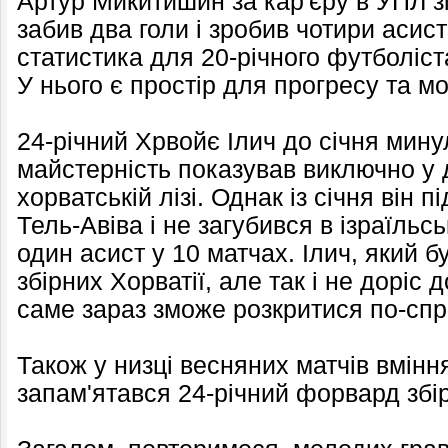
Артур Микитишин за кар'єру в УПЛ зі
забив два голи і зробив чотири асис
статистика для 20-річного футболіста
У нього є простір для прогресу та мо
24-річний Хрвойє Ілич до січня мину
майстерність показував виключно у 
хорватській лізі. Однак із січня він 
Тель-Авіва і не загубився в ізраїльськ
один асист у 10 матчах. Ілич, який 
збірних Хорватії, але так і не доріс
саме зараз зможе розкритися по-сп
Також у низці весняних матчів вмінн
запам'ятався 24-річний форвард збір