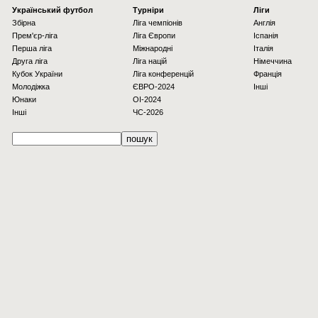
Українcький футбол
Турніри
Ліги
Збірна
Ліга чемпіонів
Англія
Прем'єр-ліга
Ліга Європи
Іспанія
Перша ліга
Міжнародні
Італія
Друга ліга
Ліга націй
Німеччина
Кубок України
Ліга конференцій
Франція
Молодіжка
ЄВРО-2024
Інші
Юнаки
OI-2024
Інші
ЧС-2026