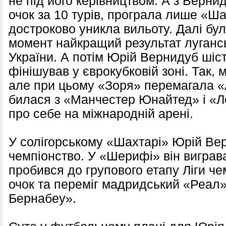
не під його керівництвом. А з Верни
очок за 10 турів, програла лише «Ша
достроково уникла вильоту. Далі бул
момент найкращий результат лугансь
України. А потім Юрій Вернидуб шіст
фінішував у єврокубковій зоні. Так,
але при цьому «Зоря» перемагала «Атл
билася з «Манчестер Юнайтед» і «Л
про себе на міжнародній арені.
У солігорському «Шахтарі» Юрій Ве
чемпіонство. У «Шерифі» він виграва
пробився до групового етапу Ліги че
очок та переміг мадридський «Реал»
Бернабеу».