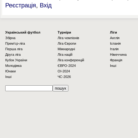
Реєстрація
,
Вхід
Українcький футбол
Турніри
Ліги
Збірна
Ліга чемпіонів
Англія
Прем'єр-ліга
Ліга Європи
Іспанія
Перша ліга
Міжнародні
Італія
Друга ліга
Ліга націй
Німеччина
Кубок України
Ліга конференцій
Франція
Молодіжка
ЄВРО-2024
Інші
Юнаки
OI-2024
Інші
ЧС-2026