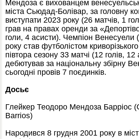
Мендоза є вихованцем венесуельськ
міста Сьюдад-Болівар, за головну к
виступати 2023 року (26 матчів, 1 гол
грав на правах оренди за «Депортіво
голи, 4 асисти). Чемпіон Венесуели 
року став футболістом криворізького
півтора сезону 33 матчі (12 голів, 12 
дебютував за національну збірну Ве
сьогодні провів 7 поєдинків.
Досьє
Глейкер Теодоро Мендоза Барріос (
Barrios)
Народився 8 грудня 2001 року в міс