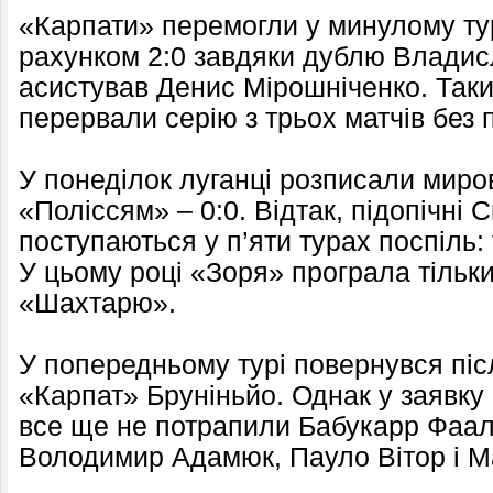
«Карпати» перемогли у минулому тур
рахунком 2:0 завдяки дублю Владисл
асистував Денис Мірошніченко. Таки
перервали серію з трьох матчів без 
У понеділок луганці розписали миро
«Поліссям» – 0:0. Відтак, підопічні 
поступаються у п’яти турах поспіль: 
У цьому році «Зоря» програла тільк
«Шахтарю».
У попередньому турі повернувся піс
«Карпат» Бруніньйо. Однак у заявку
все ще не потрапили Бабукарр Фаал
Володимир Адамюк, Пауло Вітор і М