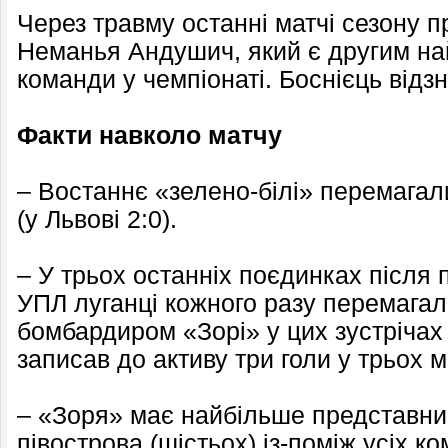
Через травму останні матчі сезону п
Неманья Андушич, який є другим н
команди у чемпіонаті. Боснієць відз
Факти навколо матчу
– Востаннє «зелено-білі» перемагали
(у Львові 2:0).
– У трьох останніх поєдинках після
УПЛ луганці кожного разу перемагал
бомбардиром «Зорі» у цих зустрічах
записав до активу три голи у трьох м
– «Зоря» має найбільше представни
півострова (шістьох) із-поміж усіх к