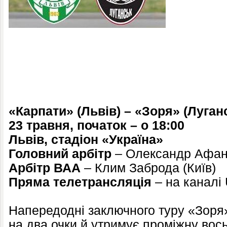
«Карпати» (Львів) – «Зоря» (Луган
23 травня, початок – о 18:00
Львів, стадіон «Україна»
Головний арбітр
– Олександр Афана
Арбітр ВАА
– Клим Заброда (Київ)
Пряма телетрансляція
– на каналі
Напередодні заключного туру «Зоря
на два очки й утримує проміжну вось