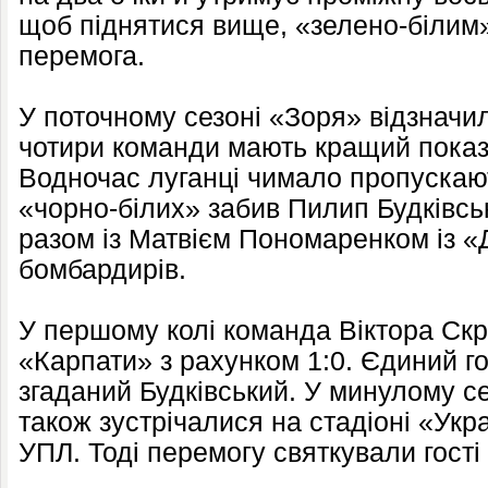
щоб піднятися вище, «зелено-білим
перемога.
У поточному сезоні «Зоря» відзначи
чотири команди мають кращий показн
Водночас луганці чимало пропускають
«чорно-білих» забив Пилип Будківсь
разом із Матвієм Пономаренком із «
бомбардирів.
У першому колі команда Віктора Ск
«Карпати» з рахунком 1:0. Єдиний го
згаданий Будківський. У минулому с
також зустрічалися на стадіоні «Укра
УПЛ. Тоді перемогу святкували гості 