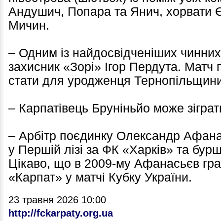
Андушич, Попара та Янич, хорвати Є
Мичин.
– Одним із найдосвідченіших чинних
захисник «Зорі» Ігор Пердута. Матч
стати для уродженця Тернопільщини 
– Карпатівець Бруніньйо може зіграт
– Арбітр поєдинку Олександр Афана
у Першій лізі за ФК «Харків» та бур
Цікаво, що в 2009-му Афанасьєв грав
«Карпат» у матчі Кубку України.
23 травня 2026 10:00
http://fckarpaty.org.ua