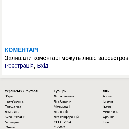
КОМЕНТАРІ
Залишати коментарі можуть лише зареєстрова
Реєстрація
,
Вхід
Українcький футбол
Турніри
Ліги
Збірна
Ліга чемпіонів
Англія
Прем'єр-ліга
Ліга Європи
Іспанія
Перша ліга
Міжнародні
Італія
Друга ліга
Ліга націй
Німеччина
Кубок України
Ліга конференцій
Франція
Молодіжка
ЄВРО-2024
Інші
Юнаки
OI-2024