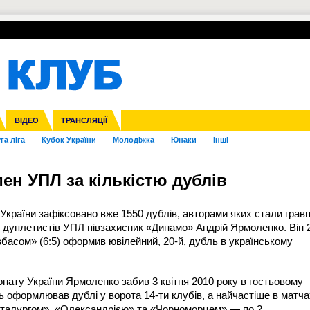
УПЛ-ПЕРЕХОДИ
СКРИЖАЛІ
ЄВРОКУБКИ
Зол
нфедерацій
Франція
ВІДЕО
Ліга націй
Інші
ЧЄ-2015 (U-21)
ТРАНСЛЯЦІЇ
Ліга конференцій
Копа Америка
ЄВРО-2024
ЧС-2018
OI-2024
ЄВРО-2020
ЧС-2026
Ч
га ліга
Кубок України
Молодіжка
Юнаки
Інші
ен УПЛ за кількістю дублів
України зафіксовано вже 1550 дублів, авторами яких стали гравц
 дуплетистів УПЛ півзахисник «Динамо» Андрій Ярмоленко. Він 
ривбасом» (6:5) оформив ювілейний, 20-й, дубль в українському
нату України Ярмоленко забив 3 квітня 2010 року в гостьовому
ць оформлював дублі у ворота 14-ти клубів, а найчастіше в матча
талургом», «Олександрією» та «Чорноморцем» — по 2.