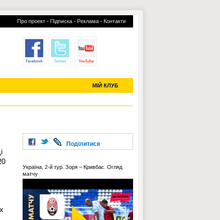
-
-
-
Про проект
Підписка
Реклама
Контакти
отий КЛУБ
УСІ ТРАНСФЕРИ
С-2019 (U-20)
ЧС-2022
МІЙ КЛУБ
Поділитися
і
20
Україна, 2-й тур. Зоря – Кривбас. Огляд
матчу
х