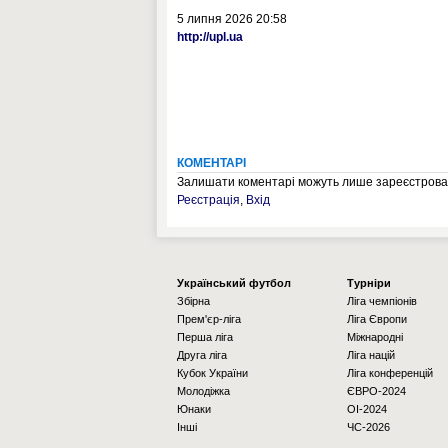
5 липня 2026 20:58
http://upl.ua
КОМЕНТАРІ
Залишати коментарі можуть лише зареєстрован
Реєстрація
,
Вхід
Українcький футбол
Турніри
Збірна
Ліга чемпіонів
Прем'єр-ліга
Ліга Європи
Перша ліга
Міжнародні
Друга ліга
Ліга націй
Кубок України
Ліга конференцій
Молодіжка
ЄВРО-2024
Юнаки
OI-2024
Інші
ЧС-2026