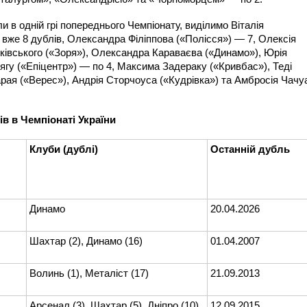
ли в одній грі попереднього Чемпіонату, виділимо Віталія
о вже 8 дублів, Олександра Філіппова («Полісся») — 7, Олексія
ківського («Зоря»), Олександра Караваєва («Динамо»), Юрія
гу («Епіцентр») — по 4, Максима Задераку («Кривбас»), Теді
ая («Верес»), Андрія Сторчоуса («Кудрівка») та Амбросія Чачу
в в Чемпіонаті України
Клуби (дублі)
Останній дубль
Динамо
20.04.2026
Шахтар (2), Динамо (16)
01.04.2007
Волинь (1), Металіст (17)
21.09.2013
Арсенал (3), Шахтар (5), Дніпро (10)
12.09.2015