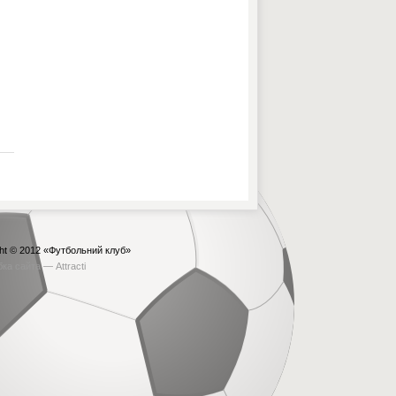
ht © 2012
«Футбольний клуб»
бка сайта —
Attracti