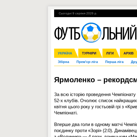
Сьогодні 9 серпня 2026 р.
Гарячі теми
УПЛ, 2-й тур
ВІЙНА
УКРАЇНА
Ліга чемпіонів
Англія
ЧС-2014
Іспанія
ЄВРО-2016
ТУРНІРИ
Ліга Європи
Італія
Росія
ЛІГИ
Німеччина
Міжнародні
Кубок ко
АРХІВ
Збірна
Прем'єр-ліга
Перша ліга
Дру
Ярмоленко – рекордсм
За всю історію проведення Чемпіонату 
52-х клубів. Очолює список найкращих
квітня цього року у гостьовій грі з «К
Чемпіонаті.
Вперше два голи в одному матчі Чемпіо
поєдинку проти «Зорі» (2:0). Динаміве
з «Волинню» — 4 рази, донецьким «Ме