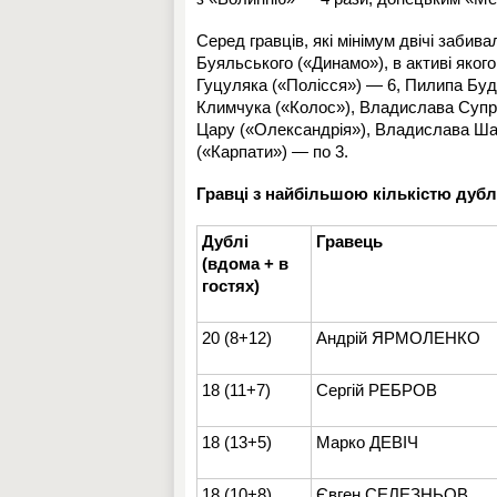
Серед гравців, які мінімум двічі забива
Буяльського («Динамо»), в активі яког
Гуцуляка («Полісся») — 6, Пилипа Буд
Климчука («Колос»), Владислава Супря
Цару («Олександрія»), Владислава Шар
(«Карпати») — по 3.
Гравці з найбільшою кількістю дублі
Дублі
Гравець
(вдома + в
гостях)
20 (8+12)
Андрій ЯРМОЛЕНКО
18 (11+7)
Сергій РЕБРОВ
18 (13+5)
Марко ДЕВІЧ
18 (10+8)
Євген СЕЛЕЗНЬОВ