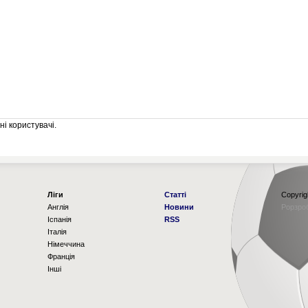
і користувачі.
Ліги
Статті
Copyrig
Англія
Новини
Рорзро
Іспанія
RSS
Італія
Німеччина
Франція
Інші