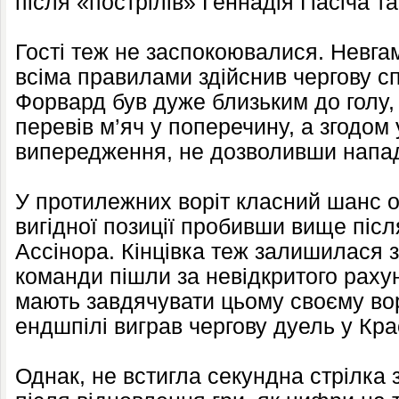
після «пострілів» Геннадія Пасіча т
Гості теж не заспокоювалися. Невга
всіма правилами здійснив чергову с
Форвард був дуже близьким до голу,
перевів м’яч у поперечину, а згодом 
випередження, не дозволивши напад
У протилежних воріт класний шанс о
вигідної позиції пробивши вище піс
Ассінора. Кінцівка теж залишилася 
команди пішли за невідкритого раху
мають завдячувати цьому своєму вор
ендшпілі виграв чергову дуель у Кра
Однак, не встигла секундна стрілка з