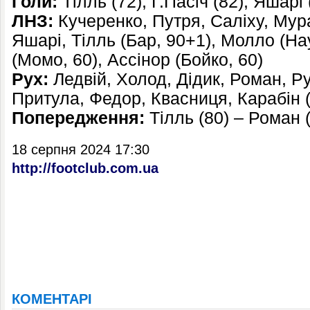
Голи:
Тілль (72), Г.Пасіч (82), Яшарі
ЛНЗ:
Кучеренко, Путря, Саліху, Мура
Яшарі, Тілль (Бар, 90+1), Молло (На
(Момо, 60), Ассінор (Бойко, 60)
Рух:
Ледвій, Холод, Дідик, Роман, Ру
Притула, Федор, Квасниця, Карабін (
Попередження:
Тілль (80) – Роман (
18 серпня 2024 17:30
http://footclub.com.ua
КОМЕНТАРІ