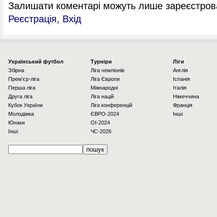
Залишати коментарі можуть лише зареєстрова
Реєстрація
,
Вхід
Українcький футбол
Турніри
Ліги
Збірна
Ліга чемпіонів
Англія
Прем'єр-ліга
Ліга Європи
Іспанія
Перша ліга
Міжнародні
Італія
Друга ліга
Ліга націй
Німеччина
Кубок України
Ліга конференцій
Франція
Молодіжка
ЄВРО-2024
Інші
Юнаки
OI-2024
Інші
ЧС-2026