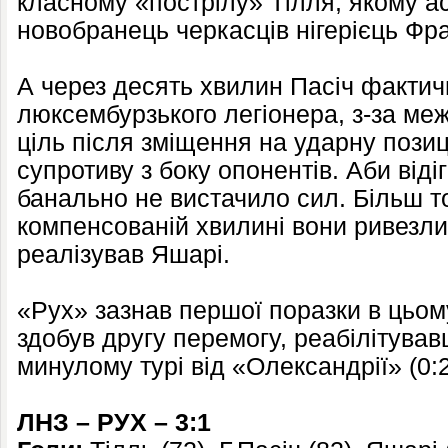
класному «пострілу» Тілля, якому а
новобранець черкасців нігерієць Фр
А через десять хвилин Пасіч фактич
люксембурзького легіонера, з-за м
ціль після зміщення на ударну пози
супротиву з боку опонентів. Аби віді
банально не вистачило сил. Більш то
компенсованій хвилині вони ривезли 
реалізував Яшарі.
«Рух» зазнав першої поразки в цьом
здобув другу перемогу, реабілітував
минулому турі від «Олександрії» (0:2
ЛНЗ – РУХ – 3:1