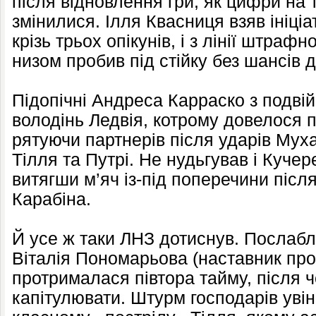
після відновлення гри, як цифри на
змінилися. Ілля Квасниця взяв ініці
крізь трьох опікунів, і з лінії штраф
низом пробив під стійку без шансів 
Підопічні Андреса Карраско з подві
володінь Ледвія, котрому довелося п
рятуючи партнерів після ударів Мух
Тілля та Путрі. Не нудьгував і Куче
витягши м’яч із-під поперечини піс
Карабіна.
Й усе ж таки ЛНЗ дотиснув. Послаб
Віталія Пономарьова (наставник пров
протрималася півтора тайму, після 
капітулювати. Штурм господарів уві