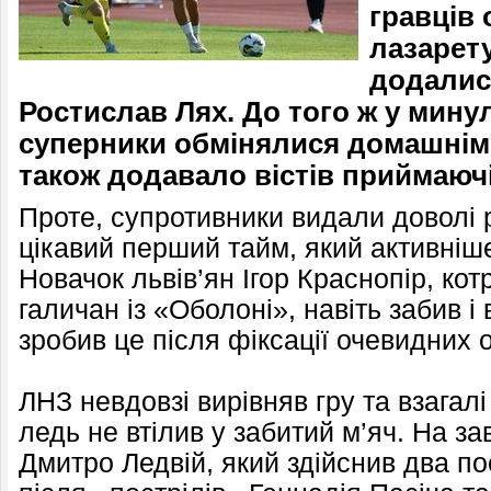
гравців 
лазарет
додалися
Ростислав Лях. До того ж у мину
суперники обмінялися домашнім
також додавало вістів приймаючі
Проте, супротивники видали доволі р
цікавий перший тайм, який активніш
Новачок львів’ян Ігор Краснопір, ко
галичан із «Оболоні», навіть забив і
зробив це після фіксації очевидних 
ЛНЗ невдовзі вирівняв гру та взагалі
ледь не втілив у забитий м’яч. На за
Дмитро Ледвій, який здійснив два п