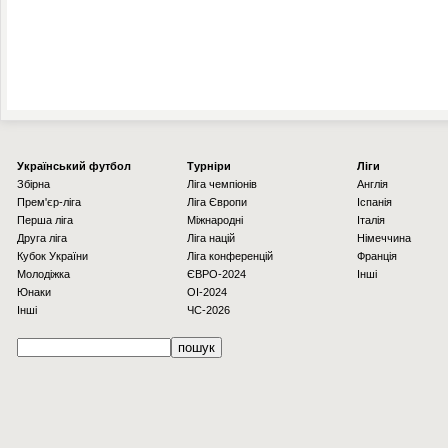
Українcький футбол
Турніри
Ліги
Збірна
Ліга чемпіонів
Англія
Прем'єр-ліга
Ліга Європи
Іспанія
Перша ліга
Міжнародні
Італія
Друга ліга
Ліга націй
Німеччина
Кубок України
Ліга конференцій
Франція
Молодіжка
ЄВРО-2024
Інші
Юнаки
OI-2024
Інші
ЧС-2026