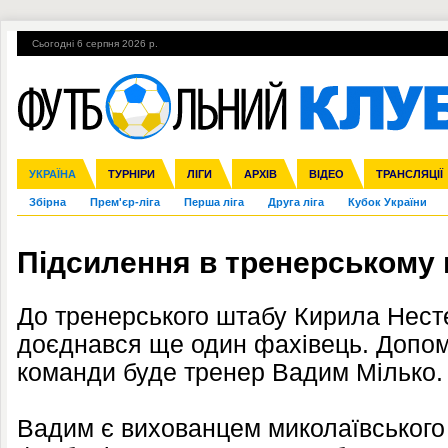
Сьогодні 6 серпня 2026 р.
Гарячі теми
УПЛ, 1-й тур
ВІЙНА
УПЛ-ПЕРЕХОДИ
УКРАЇНА
Ліга чемпіонів
Англія
ЧС-2014
Іспанія
ЄВРО-2016
ТУРНІРИ
Ліга Європи
Італія
Росія
ЛІГИ
Німеччина
Міжнародні
Кубок конфедерацій
АРХІВ
Франція
ВІДЕО
Ліга націй
Інші
ЧЄ-2015 (U-21
ТРАНСЛЯЦІЇ
Ліга конф
Збірна
Прем'єр-ліга
Перша ліга
Друга ліга
Кубок України
Підсилення в тренерському 
До тренерського штабу Кирила Нест
доєднався ще один фахівець. Допома
команди буде тренер Вадим Мілько.
Вадим є вихованцем миколаївського