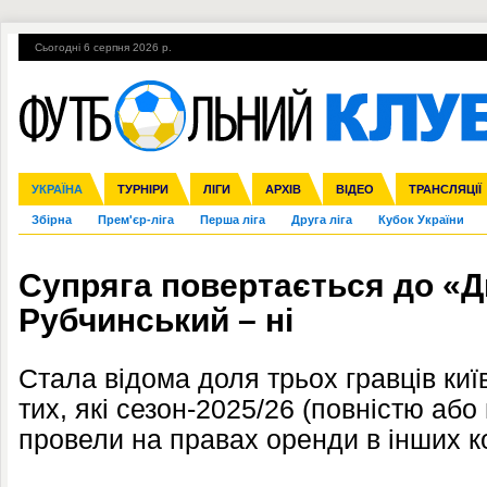
Сьогодні 6 серпня 2026 р.
Гарячі теми
УПЛ, 1-й тур
ВІЙНА
УПЛ-ПЕРЕХОДИ
УКРАЇНА
Ліга чемпіонів
Англія
ЧС-2014
Іспанія
ЄВРО-2016
ТУРНІРИ
Ліга Європи
Італія
Росія
ЛІГИ
Німеччина
Міжнародні
Кубок конфедерацій
АРХІВ
Франція
ВІДЕО
Ліга націй
Інші
ЧЄ-2015 (U-21
ТРАНСЛЯЦІЇ
Ліга конф
Збірна
Прем'єр-ліга
Перша ліга
Друга ліга
Кубок України
Супряга повертається до «Д
Рубчинський – ні
Стала відома доля трьох гравців ки
тих, які сезон-2025/26 (повністю або
провели на правах оренди в інших 