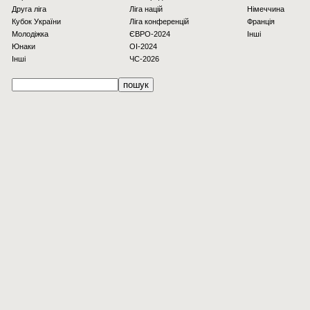
Друга ліга
Ліга націй
Німеччина
Кубок України
Ліга конференцій
Франція
Молодіжка
ЄВРО-2024
Інші
Юнаки
OI-2024
Інші
ЧС-2026