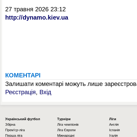
27 травня 2026 23:12
http://dynamo.kiev.ua
КОМЕНТАРІ
Залишати коментарі можуть лише зареєстрова
Реєстрація
,
Вхід
Українcький футбол
Турніри
Ліги
Збірна
Ліга чемпіонів
Англія
Прем'єр-ліга
Ліга Європи
Іспанія
Перша ліга
Міжнародні
Італія