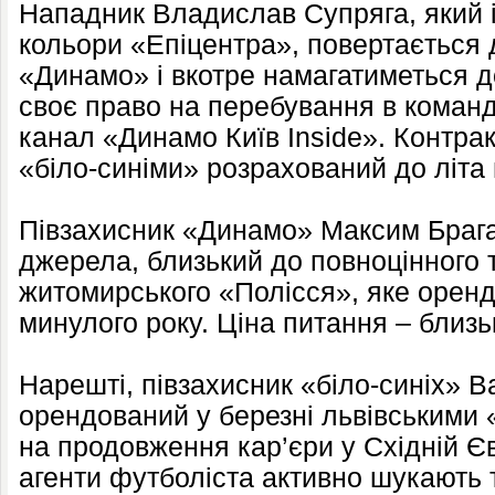
Нападник Владислав Супряга, який 
кольори «Епіцентра», повертається
«Динамо» і вкотре намагатиметься д
своє право на перебування в команд
канал «Динамо Київ Inside». Контрак
«біло-синіми» розрахований до літа 
Півзахисник «Динамо» Максим Брага
джерела, близький до повноцінного
житомирського «Полісся», яке оренд
минулого року. Ціна питання – близь
Нарешті, півзахисник «біло-синіх» 
орендований у березні львівськими
на продовження кар’єри у Східній Єв
агенти футболіста активно шукають 