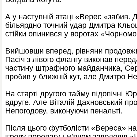
А у наступній атаці «Верес «забив. 
більярдно точний удар Дмитра Кльоц
стійки опинився у воротах «Чорномо
Вийшовши вперед, рівняни продовжи
Пасіч з лівого флангу виконав пере
частину штрафного майданчика, Сер
пробив у ближній кут, але Дмитро Не
На старті другого тайму підопічні Ю
вдруге. Але Віталій Дахновський пр
Непогодову, виконуючи пенальті.
Після цього футболісти «Вереса» на
ігрову перевагу і м'ячем заволодів 