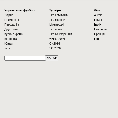
Українcький футбол
Турніри
Ліги
Збірна
Ліга чемпіонів
Англія
Прем'єр-ліга
Ліга Європи
Іспанія
Перша ліга
Міжнародні
Італія
Друга ліга
Ліга націй
Німеччина
Кубок України
Ліга конференцій
Франція
Молодіжка
ЄВРО-2024
Інші
Юнаки
OI-2024
Інші
ЧС-2026