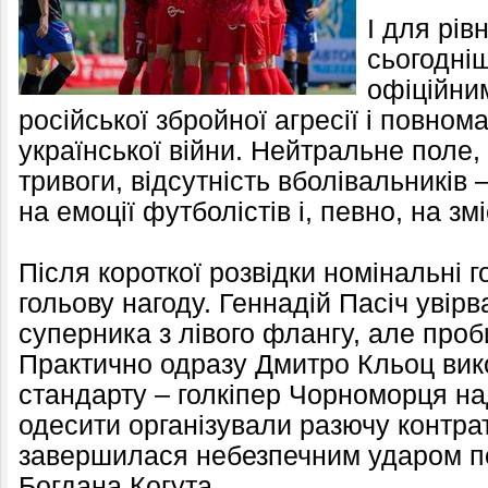
І для рів
сьогодні
офіційни
російської збройної агресії і повном
української війни. Нейтральне поле,
тривоги, відсутність вболівальників 
на емоції футболістів і, певно, на змі
Після короткої розвідки номінальні 
гольову нагоду. Геннадій Пасіч увір
суперника з лівого флангу, але проб
Практично одразу Дмитро Кльоц вик
стандарту – голкіпер Чорноморця над
одесити організували разючу контрат
завершилася небезпечним ударом пов
Богдана Когута.