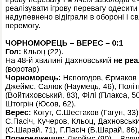
реалізувати ігрову перевагу одесити
надупевнено відіграли в обороні і 
перемогу.
ЧОРНОМОРЕЦЬ – ВЕРЕС – 0:1
Гол:
Кльоц (22).
На 48-й хвилині Дахновський
не реа
(воротар)
Чорноморець:
Нєпогодов, Єрмаков (
Джеймс, Салюк (Наумець, 46), Політ
(Войтиховський, 83), Філі (Плакса, 5
Штогрін (Юсов, 62).
Верес:
Когут, С.Шестаков (Гагун, 33
Є.Пасіч, Кучеров, Кльоц, Дахновськи
(С.Шарай, 71), Г.Пасіч (В.Шарай, 86),
Попередження:
Джеймс (90) – Вовчен