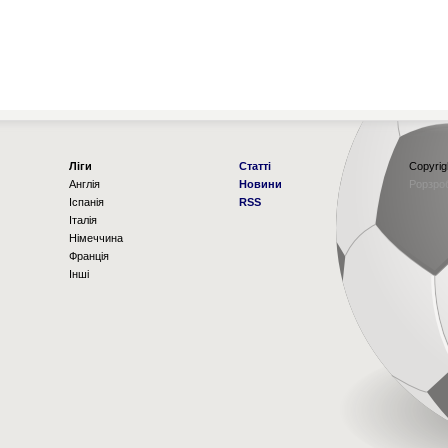
Ліги
Статті
Copyrig
Англія
Новини
Рорзро
Іспанія
RSS
Італія
Німеччина
Франція
Інші