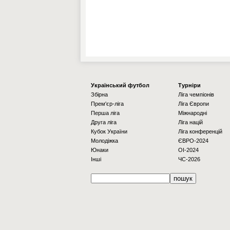
Українcький футбол
Турніри
Збірна
Ліга чемпіонів
Прем'єр-ліга
Ліга Європи
Перша ліга
Міжнародні
Друга ліга
Ліга націй
Кубок України
Ліга конференцій
Молодіжка
ЄВРО-2024
Юнаки
OI-2024
Інші
ЧС-2026