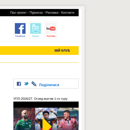
-
-
-
Про проект
Підписка
Реклама
Контакти
отий КЛУБ
УСІ ТРАНСФЕРИ
С-2019 (U-20)
ЧС-2022
МІЙ КЛУБ
Поділитися
УПЛ-2026/27. Огляд матчів 1-го туру