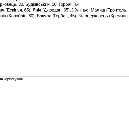
овець, 30, Будківський, 50, Горбач, 64.
ч (Ескінья, 65), Яніч (Джордан, 65), Жуніньо, Малиш (Тронтель,
чін (Кораблін, 60), Вакула (Горбач, 46), Білоцерковець (Кремчані
і користувачі.