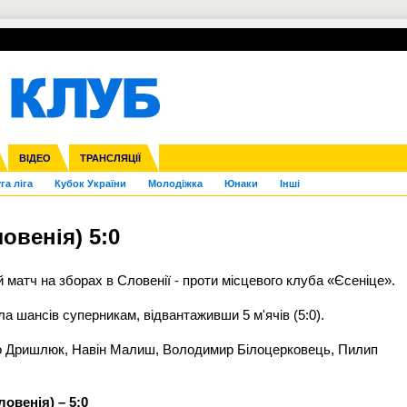
УПЛ-ПЕРЕХОДИ
СКРИЖАЛІ
ЄВРОКУБКИ
Зол
нфедерацій
Франція
ВІДЕО
Ліга націй
Інші
ЧЄ-2015 (U-21)
ТРАНСЛЯЦІЇ
Ліга конференцій
Копа Америка
ЄВРО-2024
ЧС-2018
OI-2024
ЄВРО-2020
ЧС-2026
Ч
га ліга
Кубок України
Молодіжка
Юнаки
Інші
овенія) 5:0
 матч на зборах в Словенії - проти
місцевого
клуба «Єсеніце».
 шансів суперникам, відвантаживши 5 м'ячів (5:0).
о Дришлюк, Навін Малиш, Володимир Білоцерковець, Пилип
ловенія) – 5:0