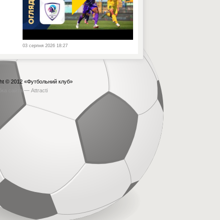
03 серпня 2026 18:27
ht © 2012
«Футбольний клуб»
бка сайта —
Attracti