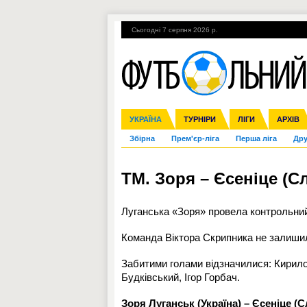
Сьогодні 7 серпня 2026 р.
Гарячі теми
УПЛ, 1-й тур
ВІЙНА
УКРАЇНА
Ліга чемпіонів
Англія
ЧС-2014
Іспанія
ЄВРО-2016
ТУРНІРИ
Ліга Європи
Італія
Росія
ЛІГИ
Німеччина
Міжнародні
Кубок ко
АРХІВ
Збірна
Прем'єр-ліга
Перша ліга
Дру
ТМ. Зоря – Єсеніце (Сл
Луганська «
Зоря
» провела контрольний
Команда Віктора Скрипника не залишила
Забитими голами відзначилися: Кирил
Будківський, Ігор Горбач.
Зоря Луганськ (Україна) – Єсеніце (С