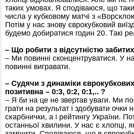
таких умовах. Я сподіваюся, що такий
числа у кубковому матчі з «Ворсклою»
Потім у нас знову єврокубковий виїз
будемо добиратися годин 20. Такі реа
– Що робити з відсутністю забитих
– Ми повинні сконцентруватися. У нас
повинні вигравати.
– Судячи з динаміки єврокубкових
позитивна – 0:3, 0:2, 0:1,.. ?
– Я би на це не звертав уваги. Ми п
грати на результат і здобувати очки н
скарбнички, а і рейтингу України. По
останньої хвилини. У нас є хлопці, 
замінити. Сподіваюся, що в єврокуб