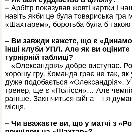
– Арбітр показував жовті картки і на
навіть якби це була товариська гра 
«Шахтарем», боротьба була б такою
– Ви завжди кажете, що є «Динамо»
інші клуби УПЛ. Але як ви оціните
турнірній таблиці?
– «Олександрія» добре виступає. Р
хорошу гру. Команда грає не так, як
дуже подобається «Олександрія». У
тренер, ще є «Полісся»… Але чемпіо
раніше. Закінчиться війна – і я дума
місця.
– Чи вважаєте ви, що у матчі з «Р
прицілом на «Шахтар»?