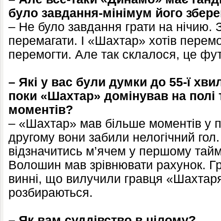
було завдання-мінімум його збере
– Не було завдання грати на нічию.
перемагати. І «Шахтар» хотів перемог
перемогти. Але так склалося, це фу
– Які у вас були думки до 55-ї хв
поки «Шахтар» домінував на полі
моментів?
– «Шахтар» мав більше моментів у п
другому вони забили нелогічний гол
відзначитись м’ячем у першому таймі
Волошин мав зрівнювати рахунок. Гр
винні, що вилучили гравця «Шахтар
розбираються.
– Як вам суддівство в цілому?