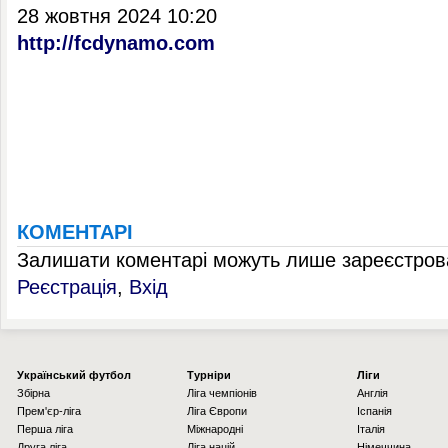
28 жовтня 2024 10:20
http://fcdynamo.com
КОМЕНТАРІ
Залишати коментарі можуть лише зареєстрова
Реєстрація
,
Вхід
Українcький футбол
Турніри
Ліги
Збірна
Ліга чемпіонів
Англія
Прем'єр-ліга
Ліга Європи
Іспанія
Перша ліга
Міжнародні
Італія
Друга ліга
Ліга націй
Німеччина