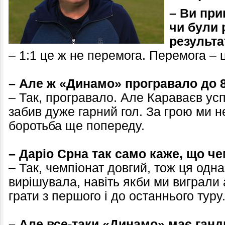
– Ви при
чи були 
результ
– 1:1 це ж не перемога. Перемога – 
– Але ж «Динамо» програвало до 
– Так, програвало. Але Караваєв ус
забив дуже гарний гол. За грою ми н
боротьба ще попереду.
– Даріо Срна так само каже, що че
– Так, чемпіонат довгий, тож ця одна
вирішувала, навіть якби ми виграли
грати з першого і до останнього туру
– Але все-таки «Динамо» має ганди