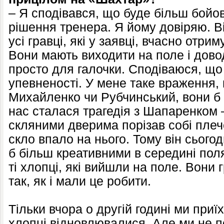
– Я сподівався, що буде більш бойо
рішення тренера. Я йому довіряю. Ві
усі гравці, які у заявці, вчасно отри
Вони мають виходити на поле і дово
просто для галочки. Сподіваюся, що
упевненості. У мене таке враження, 
Михайленко чи Рубчинський, вони б 
нас сталася трагедія з Шапаренком –
скляними дверима порізав собі плече.
скло впало на нього. Тому він сьогод
б більш креативними в середині пол
ті хлопці, які вийшли на поле. Вони 
так, як і мали це робити.
Тільки вчора о другій годині ми приї
хлопці відновлювалися. Але ми не по