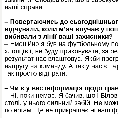
наші справи.
– Повертаючись до сьогоднішньог
відчували, коли м’яч влучав у поп
вибивали з лінії ваші захисники?
– Емоційно я був на футбольному по
хлопців і, не буду приховувати, за р
результат нас влаштовує. Якби прог
напругу на команду. А так у нас є пер
так просто відіграти.
– Чи є у вас інформація щодо тр
– Ні, поки немає. Я бачив, що і Біл
столі, у нього сильний забій. Не мож
по ногам. Це не прикрашає ні наш фу