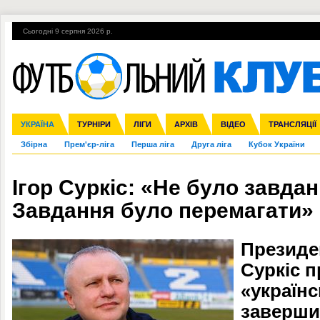
Сьогодні 9 серпня 2026 р.
Гарячі теми
УПЛ, 2-й тур
ВІЙНА
УПЛ-ПЕРЕХОДИ
УКРАЇНА
Ліга чемпіонів
Англія
ЧС-2014
Іспанія
ЄВРО-2016
ТУРНІРИ
Ліга Європи
Італія
Росія
ЛІГИ
Німеччина
Міжнародні
Кубок конфедерацій
АРХІВ
Франція
ВІДЕО
Ліга націй
Інші
ЧЄ-2015 (U-21
ТРАНСЛЯЦІЇ
Ліга конф
Збірна
Прем'єр-ліга
Перша ліга
Друга ліга
Кубок України
Ігор Суркіс: «Не було завдан
Завдання було перемагати»
Президе
Суркіс 
«українс
заверши