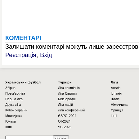
КОМЕНТАРІ
Залишати коментарі можуть лише зареєстрова
Реєстрація
,
Вхід
Українcький футбол
Турніри
Ліги
Збірна
Ліга чемпіонів
Англія
Прем'єр-ліга
Ліга Європи
Іспанія
Перша ліга
Міжнародні
Італія
Друга ліга
Ліга націй
Німеччина
Кубок України
Ліга конференцій
Франція
Молодіжка
ЄВРО-2024
Інші
Юнаки
OI-2024
Інші
ЧС-2026