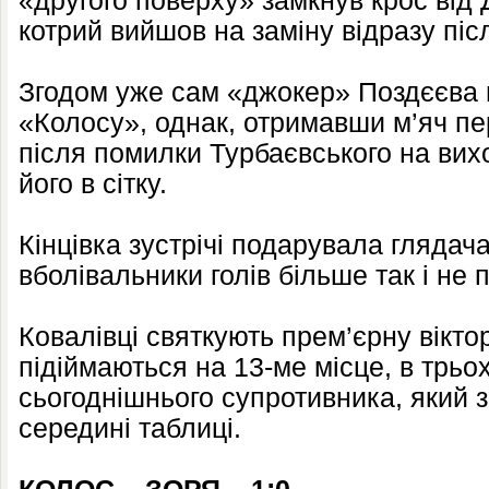
«другого поверху» замкнув крос від
котрий вийшов на заміну відразу піс
Згодом уже сам «джокер» Поздєєва 
«Колосу», однак, отримавши м’яч п
після помилки Турбаєвського на вихо
його в сітку.
Кінцівка зустрічі подарувала глядач
вболівальники голів більше так і не 
Ковалівці святкують прем’єрну вікто
підіймаються на 13-ме місце, в трьох
сьогоднішнього супротивника, який 
середині таблиці.