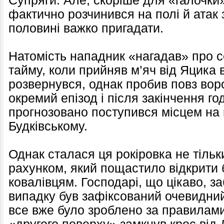
Супряги. Але, скоріше для «галочки»
фактично розчинився на полі й атак 
половині важко пригадати.
Натомість нападник «нагадав» про с
тайму, коли прийняв м’яч від Яцика
розвернувся, однак пробив повз вор
окремий епізод і після закінчення г
прогнозовано поступився місцем на
Будківському.
Однак сталася ця рокіровка не тільки
рахунком, який пощастило відкрити
ковалівцям. Господарі, що цікаво, з
випадку був зафіксований очевидний
все вже було зроблено за правилами