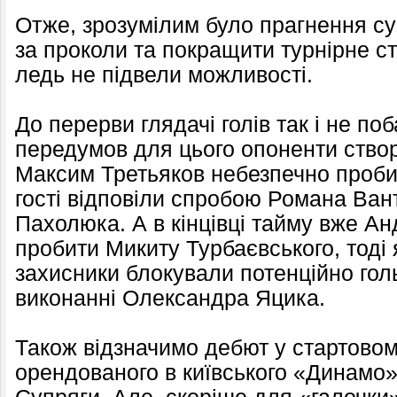
Отже, зрозумілим було прагнення су
за проколи та покращити турнірне с
ледь не підвели можливості.
До перерви глядачі голів так і не по
передумов для цього опоненти створ
Максим Третьяков небезпечно пробив
гості відповіли спробою Романа Ван
Пахолюка. А в кінцівці тайму вже Анд
пробити Микиту Турбаєвського, тоді 
захисники блокували потенційно голь
виконанні Олександра Яцика.
Також відзначимо дебют у стартовом
орендованого в київського «Динам