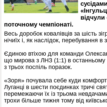
сусідам
«Інгульц
відчули 
поточному чемпіонаті.
Весь доробок ковалівців за шість зіг
нічиїх і, як наслідок, перебування в 
Єдиною втіхою для команди Олексан
що мирова з ЛНЗ (1:1) в останньому
з трьох поспіль поразок.
«Зоря» почувала себе куди комфорт
Луганці в шести поєдинках тричі св
перемежаючи їх із трьома невдачам
трохи більше тижня тому від київськ