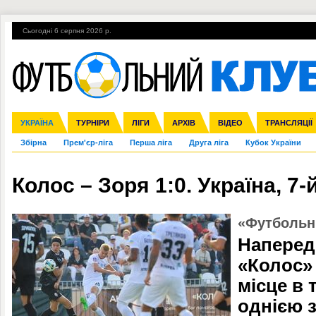
Сьогодні 6 серпня 2026 р.
Гарячі теми
УПЛ, 1-й тур
ВІЙНА
УПЛ-ПЕРЕХОДИ
УКРАЇНА
Ліга чемпіонів
Англія
ЧС-2014
Іспанія
ЄВРО-2016
ТУРНІРИ
Ліга Європи
Італія
Росія
ЛІГИ
Німеччина
Міжнародні
Кубок конфедерацій
АРХІВ
Франція
ВІДЕО
Ліга націй
Інші
ЧЄ-2015 (U-21
ТРАНСЛЯЦІЇ
Ліга конф
Збірна
Прем'єр-ліга
Перша ліга
Друга ліга
Кубок України
Колос – Зоря 1:0. Україна, 7-й
«Футбольн
Наперед
«Колос»
місце в
однією з