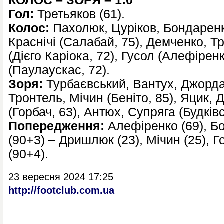
КОЛОС – ЗОРЯ – 1:0
Гол:
Третьяков (61).
Колос:
Пахолюк, Цуріков, Бондаренк
Краснічі (Салабай, 75), Демченко, Т
(Дієго Каріока, 72), Гусол (Алефіренк
(Паулаускас, 72).
Зоря:
Турбаєвський, Вантух, Джорда
Тронтель, Мічин (Беніто, 85), Яцик
(Горбач, 63), Антюх, Супряга (Будківс
Попередження:
Алефіренко (69), Б
(90+3) – Дришлюк (23), Мічин (25), Г
(90+4).
23 вересня 2024 17:25
http://footclub.com.ua