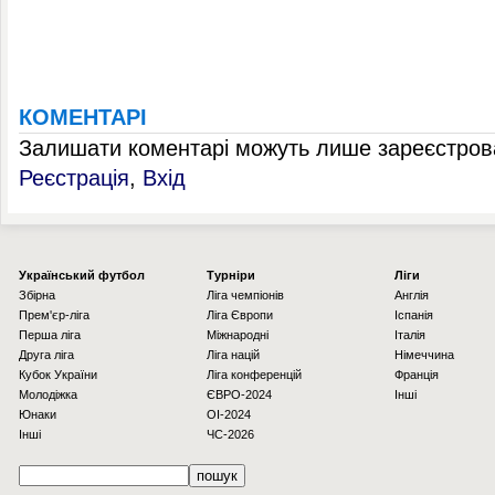
КОМЕНТАРІ
Залишати коментарі можуть лише зареєстрова
Реєстрація
,
Вхід
Українcький футбол
Турніри
Ліги
Збірна
Ліга чемпіонів
Англія
Прем'єр-ліга
Ліга Європи
Іспанія
Перша ліга
Міжнародні
Італія
Друга ліга
Ліга націй
Німеччина
Кубок України
Ліга конференцій
Франція
Молодіжка
ЄВРО-2024
Інші
Юнаки
OI-2024
Інші
ЧС-2026