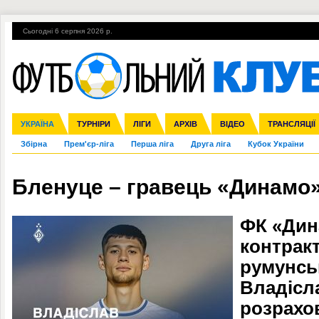
Сьогодні 6 серпня 2026 р.
Гарячі теми
УПЛ, 1-й тур
ВІЙНА
УПЛ-ПЕРЕХОДИ
УКРАЇНА
Ліга чемпіонів
Англія
ЧС-2014
Іспанія
ЄВРО-2016
ТУРНІРИ
Ліга Європи
Італія
Росія
ЛІГИ
Німеччина
Міжнародні
Кубок конфедерацій
АРХІВ
Франція
ВІДЕО
Ліга націй
Інші
ЧЄ-2015 (U-21
ТРАНСЛЯЦІЇ
Ліга конф
Збірна
Прем'єр-ліга
Перша ліга
Друга ліга
Кубок України
Бленуцe – гравець «Динамо
ФК «Дин
контракт
румунсь
Владісл
розрахов