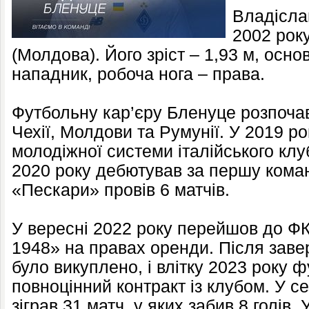
Владісла
2002 року
(Молдова). Його зріст – 1,93 м, осн
нападник, робоча нога – права.
Футбольну кар’єру Бленуце розпоча
Чехії, Молдови та Румунії. У 2019 р
молодіжної системи італійського клу
2020 року дебютував за першу команд
«Пескари» провів 6 матчів.
У вересні 2022 року перейшов до Ф
1948» на правах оренди. Після зав
було викуплено, і влітку 2023 року ф
повноцінний контракт із клубом. У с
зіграв 31 матч, у яких забив 8 голів.