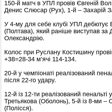
150-й матч в УПЛ провів Євгеній Вол
Денис Слюсар (Рух), 1-й – Захарій З
У 4-му для себе клубі УПЛ дебютує
(Полтава), який раніше виступав за
Олександрію.
Колос при Руслану Костишину провів
+38=28-34 м’ячі 114-134.
20-й у чемпіонаті реалізований пена
після 22-го удару.
12-й із 12-ти реалізований пенальті
Третьякова (Оболонь), 5-й із 8-ми –
(Полісся).