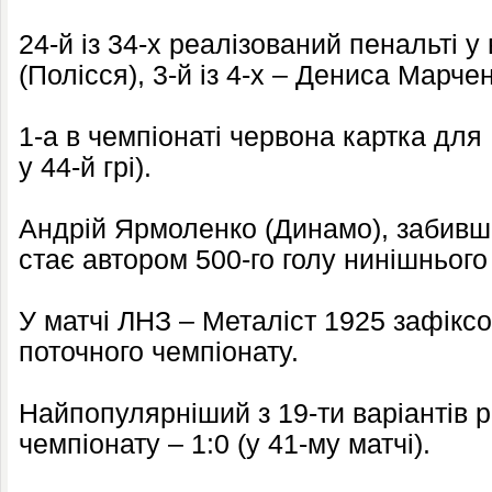
24-й із 34-х реалізований пенальті 
(Полісся), 3-й із 4-х – Дениса Марче
1-а в чемпіонаті червона картка для 
у 44-й грі).
Андрій Ярмоленко (Динамо), забивши 
стає автором 500-го голу нинішнього
У матчі ЛНЗ – Металіст 1925 зафіксо
поточного чемпіонату.
Найпопулярніший з 19-ти варіантів р
чемпіонату – 1:0 (у 41-му матчі).