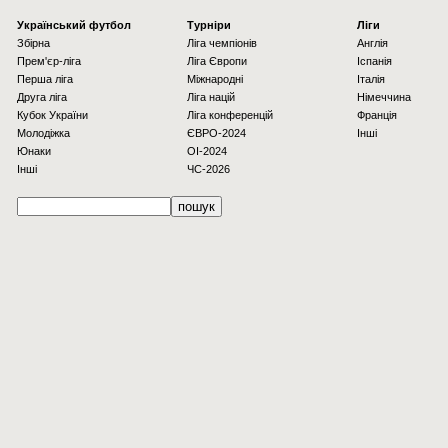
Українcький футбол
Турніри
Ліги
Збірна
Ліга чемпіонів
Англія
Прем'єр-ліга
Ліга Європи
Іспанія
Перша ліга
Міжнародні
Італія
Друга ліга
Ліга націй
Німеччина
Кубок України
Ліга конференцій
Франція
Молодіжка
ЄВРО-2024
Інші
Юнаки
OI-2024
Інші
ЧС-2026