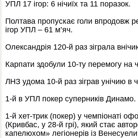
УПЛ 17 ігор: 6 нічиїх та 11 поразок.
Полтава пропускає голи впродовж р
ігор УПЛ – 61 м’яч.
Олександрія 120-й раз зіграла внічию
Карпати здобули 10-ту перемогу на 
ЛНЗ удома 10-й раз зіграв унічию в ч
1-й в УПЛ покер суперників Динамо.
1-й хет-трик (покер) у чемпіонаті 
(Кривбас, у 28-й грі), який стає авто
капелюхом» легіонерів із Венесуели