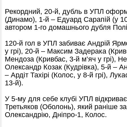
Рекордний, 20-й, дубль в УПЛ офо
(Динамо), 1-й – Едуард Сарапій (у 102
автором 1-го домашнього дубля Полісс
120-й гол в УПЛ забиває Андрій Ярм
у грі), 20-й – Максим Задерака (Крив
Мендоза (Кривбас, 3-й м’яч у грі), Н
Олександр Козак (Кудрівка), 5-й – А
– Ардіт Тахірі (Колос, у 8-й грі), Лу
13-й).
У 5-му для себе клубі УПЛ відкриває
Третьяков (Оболонь), який раніше з
Олександрію, Дніпро-1, Колос.