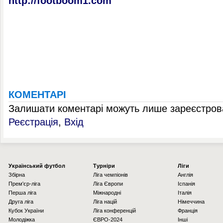
http://footboom1.com
КОМЕНТАРІ
Залишати коментарі можуть лише зареєстрова
Реєстрація
,
Вхід
Українcький футбол
Турніри
Ліги
Збірна
Ліга чемпіонів
Англія
Прем'єр-ліга
Ліга Європи
Іспанія
Перша ліга
Міжнародні
Італія
Друга ліга
Ліга націй
Німеччина
Кубок України
Ліга конференцій
Франція
Молодіжка
ЄВРО-2024
Інші