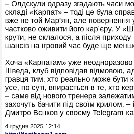
– Олдскули одразу згадають часи м
складі «Карпат» – тоді це була спра
вже не той Мар’ян, але повернення 
частково оживити його кар’єру. У «Ша
крути, не склалося, а після приход
шансів на ігровий час буде ще менш
Хоча «Карпатам» уже неодноразово
Шведа, клуб відповідав відмовою, а
гравця тим, хто реально може бути к
усе, по суті, впирається в те, хто 
– саме від нового тренера залежатим
захочуть бачити під своїм крилом, –
Дмитро Вєнков у своєму Telegram-ка
4 грудня 2025 12:14