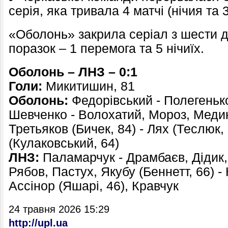
серія, яка тривала 4 матчі (нічия та 
«Оболонь» закрила серіал з шести д
поразок – 1 перемога та 5 нічиїх.
Оболонь – ЛНЗ – 0:1
Голи:
Микитишин, 81
Оболонь:
Федорівський - Полегеньк
Шевченко - Волохатий, Мороз, Медин
Третьяков (Бичек, 84) - Лях (Теслюк,
(Кулаковський, 64)
ЛНЗ:
Паламарчук - Драмбаєв, Дідик,
Рябов, Пастух, Якубу (Беннетт, 66) -
Ассінор (Яшарі, 46), Кравчук
24 травня 2026 15:29
http://upl.ua