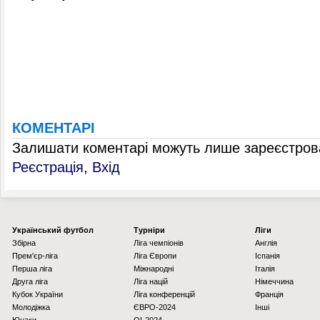
КОМЕНТАРІ
Залишати коментарі можуть лише зареєстрова
Реєстрація
,
Вхід
Українcький футбол
Турніри
Ліги
Збірна
Ліга чемпіонів
Англія
Прем'єр-ліга
Ліга Європи
Іспанія
Перша ліга
Міжнародні
Італія
Друга ліга
Ліга націй
Німеччина
Кубок України
Ліга конференцій
Франція
Молодіжка
ЄВРО-2024
Інші