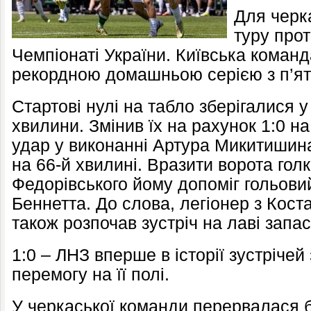
Для черк
туру прот
Чемпіонаті України. Київська команд
рекордною домашньою серією з п’яти
Стартові нулі на табло зберігалися у
хвилини. Змінив їх на рахунок 1:0 н
удар у виконанні Артура Микитишина
на 66-й хвилині. Вразити ворота гол
Федорівського йому допоміг гольови
Беннетта. До слова, легіонер з Кост
також розпочав зустріч на лаві запа
1:0 – ЛНЗ вперше в історії зустріче
перемогу на її полі.
У черкаської команди перервалася 