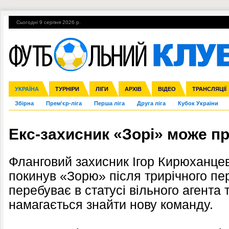
Сьогодні 9 серпня 2026 р.
Гарячі теми
УПЛ, 2-й тур
ВІЙНА
УПЛ-ПЕРЕХОДИ
УКРАЇНА
Ліга чемпіонів
Англія
ЧС-2014
Іспанія
ЄВРО-2016
ТУРНІРИ
Ліга Європи
Італія
Росія
ЛІГИ
Німеччина
Міжнародні
Кубок конфедерацій
АРХІВ
Франція
ВІДЕО
Ліга націй
Інші
ЧЄ-2015 (U-21
ТРАНСЛЯЦІЇ
Ліга конф
Збірна
Прем'єр-ліга
Перша ліга
Друга ліга
Кубок України
Екс-захисник «Зорі» може п
Фланговий захисник Ігор Кирюханце
покинув «Зорю» після трирічного пер
перебуває в статусі вільного агента т
намагається знайти нову команду.