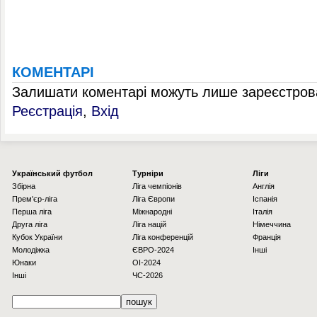
КОМЕНТАРІ
Залишати коментарі можуть лише зареєстрова
Реєстрація
,
Вхід
Українcький футбол
Турніри
Ліги
Збірна
Ліга чемпіонів
Англія
Прем'єр-ліга
Ліга Європи
Іспанія
Перша ліга
Міжнародні
Італія
Друга ліга
Ліга націй
Німеччина
Кубок України
Ліга конференцій
Франція
Молодіжка
ЄВРО-2024
Інші
Юнаки
OI-2024
Інші
ЧС-2026