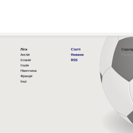
Ліги
Статті
Copyrig
Англія
Новини
Рорзро
Іспанія
RSS
Італія
Німеччина
Франція
Інші