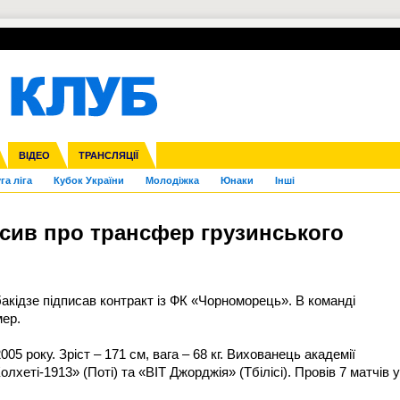
УПЛ-ПЕРЕХОДИ
СКРИЖАЛІ
ЄВРОКУБКИ
Зол
нфедерацій
Франція
ВІДЕО
Ліга націй
Інші
ЧЄ-2015 (U-21)
ТРАНСЛЯЦІЇ
Ліга конференцій
Копа Америка
ЄВРО-2024
ЧС-2018
OI-2024
ЄВРО-2020
ЧС-2026
Ч
га ліга
Кубок України
Молодіжка
Юнаки
Інші
сив про трансфер грузинського
обакідзе підписав контракт із ФК «Чорноморець». В команді
мер.
05 року. Зріст – 171 см, вага – 68 кг. Вихованець академії
олхеті-1913» (Поті) та «ВІТ Джорджія» (Тбілісі). Провів 7 матчів у