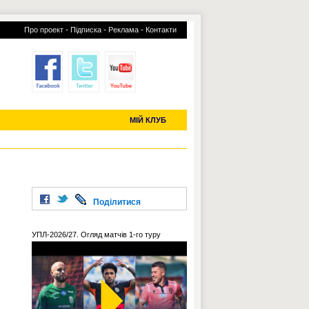
-
-
-
Про проект
Підписка
Реклама
Контакти
отий КЛУБ
УСІ ТРАНСФЕРИ
С-2019 (U-20)
ЧС-2022
МІЙ КЛУБ
Поділитися
УПЛ-2026/27. Огляд матчів 1-го туру