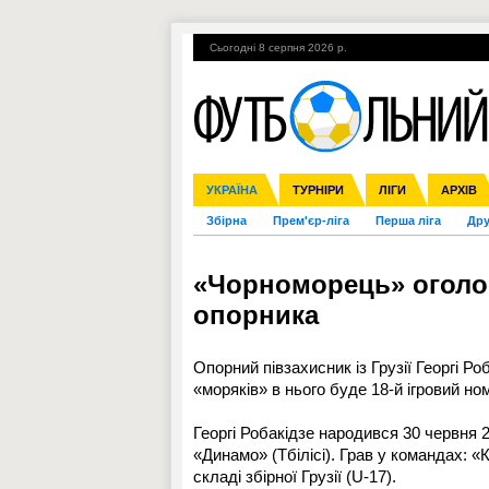
Сьогодні 8 серпня 2026 р.
Гарячі теми
УПЛ, 2-й тур
ВІЙНА
УКРАЇНА
Ліга чемпіонів
Англія
ЧС-2014
Іспанія
ЄВРО-2016
ТУРНІРИ
Ліга Європи
Італія
Росія
ЛІГИ
Німеччина
Міжнародні
Кубок ко
АРХІВ
Збірна
Прем'єр-ліга
Перша ліга
Дру
«Чорноморець» оголо
опорника
Опорний півзахисник із Грузії Георгі Р
«моряків» в нього буде 18-й ігровий но
Георгі Робакідзе народився 30 червня 20
«Динамо» (Тбілісі). Грав у командах: «К
складі збірної Грузії (U-17).