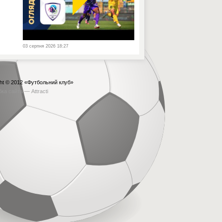
03 серпня 2026 18:27
ht © 2012
«Футбольний клуб»
бка сайта —
Attracti