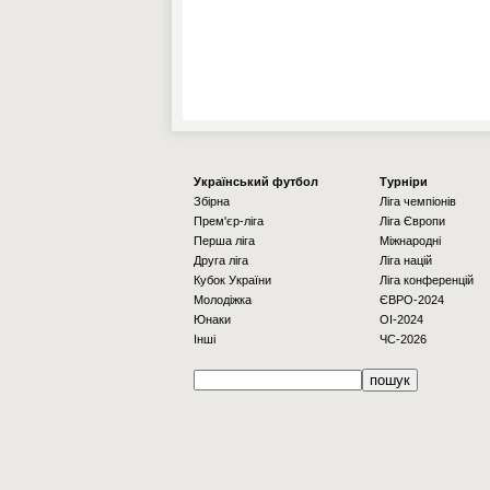
Українcький футбол
Турніри
Збірна
Ліга чемпіонів
Прем'єр-ліга
Ліга Європи
Перша ліга
Міжнародні
Друга ліга
Ліга націй
Кубок України
Ліга конференцій
Молодіжка
ЄВРО-2024
Юнаки
OI-2024
Інші
ЧС-2026