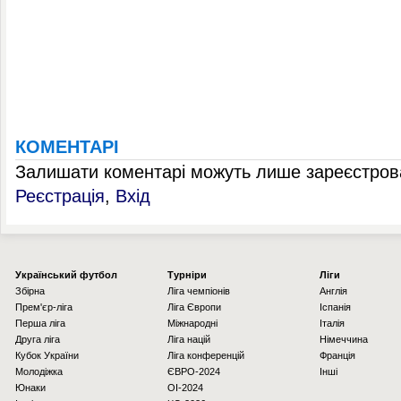
КОМЕНТАРІ
Залишати коментарі можуть лише зареєстрова
Реєстрація
,
Вхід
Українcький футбол
Турніри
Ліги
Збірна
Ліга чемпіонів
Англія
Прем'єр-ліга
Ліга Європи
Іспанія
Перша ліга
Міжнародні
Італія
Друга ліга
Ліга націй
Німеччина
Кубок України
Ліга конференцій
Франція
Молодіжка
ЄВРО-2024
Інші
Юнаки
OI-2024