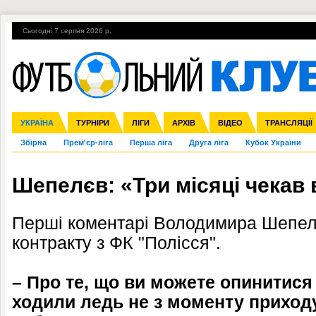
Сьогодні 7 серпня 2026 р.
Гарячі теми
УПЛ, 1-й тур
ВІЙНА
УПЛ-ПЕРЕХОДИ
УКРАЇНА
Ліга чемпіонів
Англія
ЧС-2014
Іспанія
ЄВРО-2016
ТУРНІРИ
Ліга Європи
Італія
Росія
ЛІГИ
Німеччина
Міжнародні
Кубок конфедерацій
АРХІВ
Франція
ВІДЕО
Ліга націй
Інші
ЧЄ-2015 (U-21
ТРАНСЛЯЦІЇ
Ліга конф
Збірна
Прем'єр-ліга
Перша ліга
Друга ліга
Кубок України
Шепелєв: «Три місяці чекав 
Перші коментарі Володимира Шепел
контракту з ФК "Полісся".
– Про те, що ви можете опинитися 
ходили ледь не з моменту приход