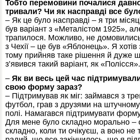
Тобто перемовини почалися давно
тривали? Чи як насправді все бул
– Як це було насправді – я три місяц
був варіант з «Металістом 1925», ал
трапилося. Можливо, не домовились
з Чехії – це був «Яблонець». Я хотів
тому прийняв таке рішення й дуже 
з’явився такий варіант, як «Полісся»
–
Як ви весь цей час підтримували
свою форму зараз?
– Підтримував як міг: займався з тр
футбол, грав з друзями на штучному
полі. Намагався підтримувати форму
Для мене було складно морально – 
складно, коли ти очікуєш, а воно не
радий, що все закінчилось, що я під