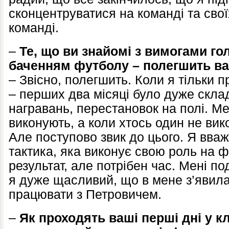
сконцентруватися на команді та свої
команді.
–
Те, що ви знайомі з вимогами го
баченням футболу – полегшить ва
– Звісно, полегшить. Коли я тільки
– перших два місяці було дуже скла
награвань, перестановок на полі. Мен
виконують, а коли хтось один не вик
Але поступово звик до цього. Я вва
тактика, яка виконує свою роль на 
результат, але потрібен час. Мені по
я дуже щасливий, що в мене з’явила
працювати з Петровичем.
–
Як проходять ваші перші дні у к