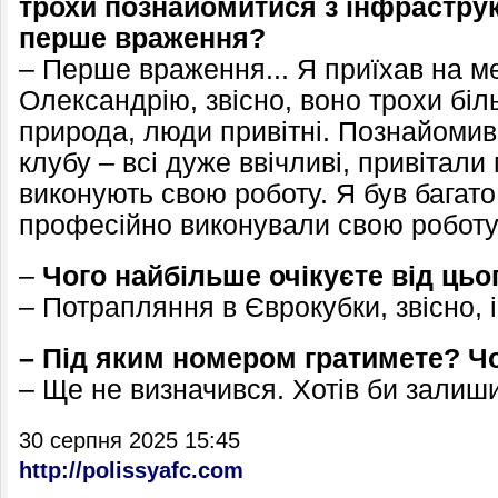
трохи познайомитися з інфрастру
перше враження?
– Перше враження... Я приїхав на м
Олександрію, звісно, воно трохи біл
природа, люди привітні. Познайоми
клубу – всі дуже ввічливі, привітали 
виконують свою роботу. Я був багато
професійно виконували свою роботу
–
Чого найбільше очікуєте від цьо
– Потрапляння в Єврокубки, звісно, і
– Під яким номером гратимете? Ч
– Ще не визначився. Хотів би залиши
30 серпня 2025 15:45
http://polissyafc.com