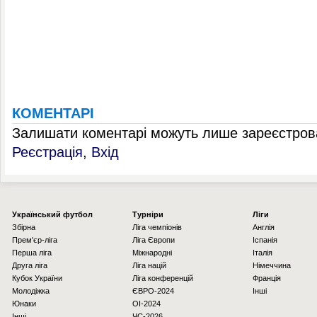
КОМЕНТАРІ
Залишати коментарі можуть лише зареєстрова
Реєстрація
,
Вхід
Українcький футбол
Турніри
Ліги
Збірна
Ліга чемпіонів
Англія
Прем'єр-ліга
Ліга Європи
Іспанія
Перша ліга
Міжнародні
Італія
Друга ліга
Ліга націй
Німеччина
Кубок України
Ліга конференцій
Франція
Молодіжка
ЄВРО-2024
Інші
Юнаки
OI-2024
Інші
ЧС-2026