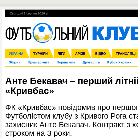
Сьогодні 7 серпня 2026 р.
Гарячі теми
УПЛ, 1-й тур
ВІЙНА
УПЛ-ПЕРЕХОДИ
УКРАЇНА
Ліга чемпіонів
Англія
ЧС-2014
Іспанія
ЄВРО-2016
ТУРНІРИ
Ліга Європи
Італія
Росія
ЛІГИ
Німеччина
Міжнародні
Кубок конфедерацій
АРХІВ
Франція
ВІДЕО
Ліга націй
Інші
ЧЄ-2015 (U-21
ТРАНСЛЯЦІЇ
Ліга конф
Збірна
Прем'єр-ліга
Перша ліга
Друга ліга
Кубок України
Анте Бекавач – перший літн
«Кривбас»
ФК «Кривбас» повідомив про першого
Футболістом клубу з Кривого Рога ст
захисник Анте Бекавач. Контракт з 
строком на 3 роки.