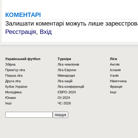
КОМЕНТАРІ
Залишати коментарі можуть лише зареєстрова
Реєстрація
,
Вхід
Українcький футбол
Турніри
Ліги
Збірна
Ліга чемпіонів
Англія
Прем'єр-ліга
Ліга Європи
Іспанія
Перша ліга
Міжнародні
Італія
Друга ліга
Ліга націй
Німеччина
Кубок України
Ліга конференцій
Франція
Молодіжка
ЄВРО-2024
Інші
Юнаки
OI-2024
Інші
ЧС-2026