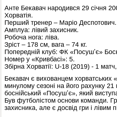
Анте Бекавач народився 29 січня 2002
Хорватія.
Перший тренер – Маріо Деспотович.
Амплуа: лівий захисник.
Робоча нога: ліва.
Зріст – 178 см, вага – 74 кг.
Попередній клуб: ФК «Посушʼє» Босн
Номер у «Кривбасі»: 5.
Збірна Хорватії: U-18 (2019) - 1 матч,
Бекавач є вихованцем хорватських «
минулому сезоні на його рахунку 21 
боснійський «Посушʼє», який виступа
Був футболістом основи команди. Гра
захисника, але є досвід гри і лівим 