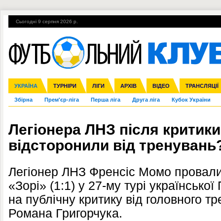
Сьогодні 9 серпня 2026 р.
Гарячі теми
УПЛ, 2-й тур
ВІЙНА
УПЛ-ПЕРЕХОДИ
УКРАЇНА
Ліга чемпіонів
Англія
ЧС-2014
Іспанія
ЄВРО-2016
ТУРНІРИ
Ліга Європи
Італія
Росія
ЛІГИ
Німеччина
Міжнародні
Кубок конфедерацій
АРХІВ
Франція
ВІДЕО
Ліга націй
Інші
ЧЄ-2015 (U-21
ТРАНСЛЯЦІЇ
Ліга конф
Збірна
Прем'єр-ліга
Перша ліга
Друга ліга
Кубок України
Легіонера ЛНЗ після критики
відсторонили від тренувань
Легіонер ЛНЗ Френсіс Момо провалив
«Зорі» (1:1) у 27-му турі української
на публічну критику від головного т
Романа Григорчука.