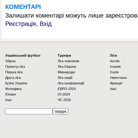
КОМЕНТАРІ
Залишати коментарі можуть лише зареєстрова
Реєстрація
,
Вхід
Українcький футбол
Турніри
Ліги
Збірна
Ліга чемпіонів
Англія
Прем'єр-ліга
Ліга Європи
Іспанія
Перша ліга
Міжнародні
Італія
Друга ліга
Ліга націй
Німеччина
Кубок України
Ліга конференцій
Франція
Молодіжка
ЄВРО-2024
Інші
Юнаки
OI-2024
Інші
ЧС-2026