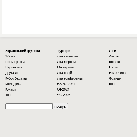
Українcький футбол
Турніри
Ліги
Збірна
Ліга чемпіонів
Англія
Прем'єр-ліга
Ліга Європи
Іспанія
Перша ліга
Міжнародні
Італія
Друга ліга
Ліга націй
Німеччина
Кубок України
Ліга конференцій
Франція
Молодіжка
ЄВРО-2024
Інші
Юнаки
OI-2024
Інші
ЧС-2026