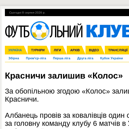
Сьогодні 8 серпня 2026 р.
Гарячі теми
УПЛ, 2-й тур
ВІЙНА
УПЛ-ПЕРЕХОДИ
УКРАЇНА
Ліга чемпіонів
Англія
ЧС-2014
Іспанія
ЄВРО-2016
ТУРНІРИ
Ліга Європи
Італія
Росія
ЛІГИ
Німеччина
Міжнародні
Кубок конфедерацій
АРХІВ
Франція
ВІДЕО
Ліга націй
Інші
ЧЄ-2015 (U-21
ТРАНСЛЯЦІЇ
Ліга конф
Збірна
Прем'єр-ліга
Перша ліга
Друга ліга
Кубок України
Красничи залишив «Колос»
За обопільною згодою «Колос» зали
Красничи.
Албанець провів за ковалівців один с
за головну команду клубу 6 матчів в