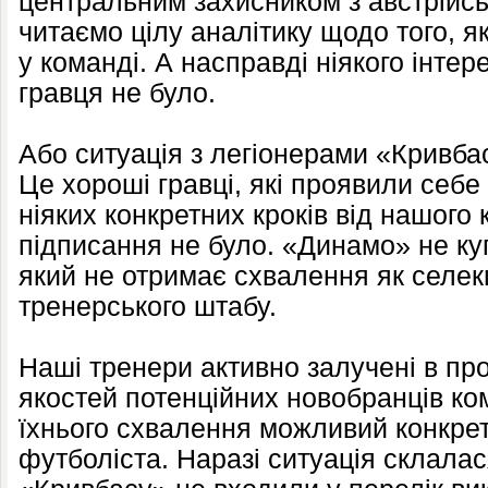
центральним захисником з австрійськ
читаємо цілу аналітику щодо того, як
у команді. А насправді ніякого інте
гравця не було.
Або ситуація з легіонерами «Кривб
Це хороші гравці, які проявили себе
ніяких конкретних кроків від нашого
підписання не було. «Динамо» не ку
який не отримає схвалення як селекці
тренерського штабу.
Наші тренери активно залучені в про
якостей потенційних новобранців ко
їхнього схвалення можливий конкрет
футболіста. Наразі ситуація склалася