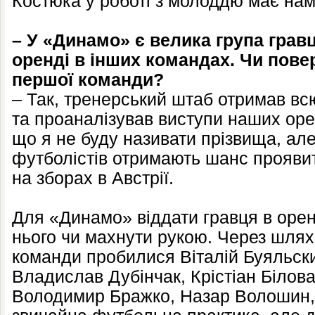
Костюка у роботі з молоддю має нам
– У «Динамо» є велика група гравц
оренді в інших командах. Чи повер
першої команди?
– Так, тренерський штаб отримав в
та проаналізував виступи наших оре
що я не буду називати прізвища, але
футболістів отримають шанс проявит
на зборах в Австрії.
Для «Динамо» віддати гравця в орен
нього чи махнути рукою. Через шля
команди пробилися Віталій Буяльск
Владислав Дубінчак, Крістіан Білов
Володимир Бражко, Назар Волошин,