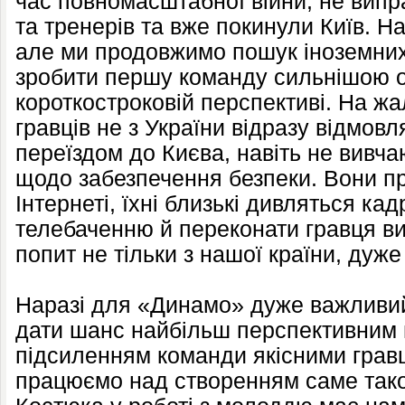
час повномасштабної війни, не випр
та тренерів та вже покинули Київ. На
але ми продовжимо пошук іноземних ф
зробити першу команду сильнішою о
короткостроковій перспективі. На жа
гравців не з України відразу відмовл
переїздом до Києва, навіть не вивч
щодо забезпечення безпеки. Вони п
Інтернеті, їхні близькі дивляться ка
телебаченню й переконати гравця вис
попит не тільки з нашої країни, дуже
Наразі для «Динамо» дуже важливи
дати шанс найбільш перспективним
підсиленням команди якісними гравц
працюємо над створенням саме такого