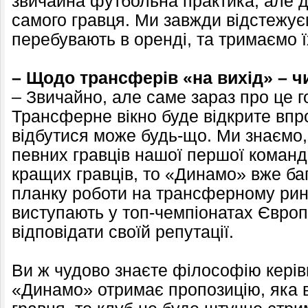
звичайна футбольна практика, але д
самого гравця. Ми завжди відстежуєм
перебувають в оренді, та тримаємо їх
– Щодо трансферів «на вихід» – ч
– Звичайно, але саме зараз про це г
Трансферне вікно буде відкрите впро
відбутися може будь-що. Ми знаємо,
певних гравців нашої першої коман
кращих гравців, то «Динамо» вже баг
планку роботи на трансферному ринк
виступають у топ-чемпіонатах Європ
відповідати своїй репутації.
Ви ж чудово знаєте філософію керів
«Динамо» отримає пропозицію, яка 