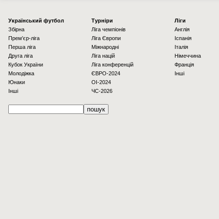
Українcький футбол
Турніри
Ліги
Збірна
Ліга чемпіонів
Англія
Прем'єр-ліга
Ліга Європи
Іспанія
Перша ліга
Міжнародні
Італія
Друга ліга
Ліга націй
Німеччина
Кубок України
Ліга конференцій
Франція
Молодіжка
ЄВРО-2024
Інші
Юнаки
OI-2024
Інші
ЧС-2026