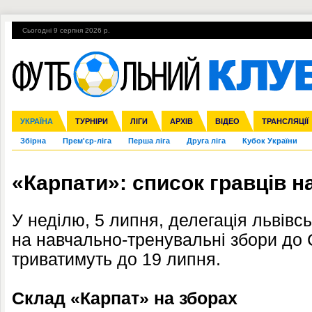
Сьогодні 9 серпня 2026 р.
Гарячі теми
УПЛ, 2-й тур
ВІЙНА
УПЛ-ПЕРЕХОДИ
УКРАЇНА
Ліга чемпіонів
Англія
ЧС-2014
Іспанія
ЄВРО-2016
ТУРНІРИ
Ліга Європи
Італія
Росія
ЛІГИ
Німеччина
Міжнародні
Кубок конфедерацій
АРХІВ
Франція
ВІДЕО
Ліга націй
Інші
ЧЄ-2015 (U-21
ТРАНСЛЯЦІЇ
Ліга конф
Збірна
Прем'єр-ліга
Перша ліга
Друга ліга
Кубок України
«Карпати»: список гравців н
У неділю, 5 липня, делегація львів
на навчально-тренувальні збори до С
триватимуть до 19 липня.
Склад «Карпат» на зборах