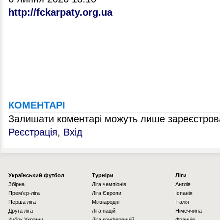
http://fckarpaty.org.ua
КОМЕНТАРІ
Залишати коментарі можуть лише зареєстрова
Реєстрація
,
Вхід
Українcький футбол
Турніри
Ліги
Збірна
Ліга чемпіонів
Англія
Прем'єр-ліга
Ліга Європи
Іспанія
Перша ліга
Міжнародні
Італія
Друга ліга
Ліга націй
Німеччина
Кубок України
Ліга конференцій
Франція