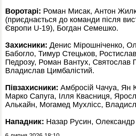
Воротарі:
Роман Мисак, Антон Жилк
(приєднається до команди після вист
Європи U-19), Богдан Семешко.
Захисники:
Денис Мірошніченко, Ол
Бабогло, Тимур Стецьков, Ростислав
Педрозу, Роман Вантух, Святослав Г
Владислав Цимбалістий.
Півзахисники:
Амбросій Чачуа, Ян 
Марко Сапуга, Ілля Квасниця, Яросл
Алькайн, Могамед Мухлісс, Владислав
Нападник:
Назар Русин, Олександр
6 липня 2026 18:10