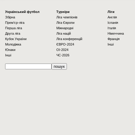
Українcький футбол
Турніри
Ліги
Збірна
Ліга чемпіонів
Англія
Прем'єр-ліга
Ліга Європи
Іспанія
Перша ліга
Міжнародні
Італія
Друга ліга
Ліга націй
Німеччина
Кубок України
Ліга конференцій
Франція
Молодіжка
ЄВРО-2024
Інші
Юнаки
OI-2024
Інші
ЧС-2026