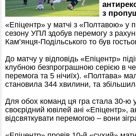
антирек
з пропу
«Епіцентр» у матчі з «Полтавою» у 
сезону УПЛ здобув перемогу з рахун
Кам’янця-Подільського то був гостьо
До матчу у відповідь «Епіцентр» під
клубною безпрограшною серією в чемп
перемога та 5 нічиїх). «Полтава» ма
становила 344 хвилини, та збільшила
Для обох команд ця гра стала 30-ю у
своєрідний ювілей ані «Епіцентр», а
відсвяткувати перемогою – вони зігр
«Епіцентр» провів 10-й «сухий» матч