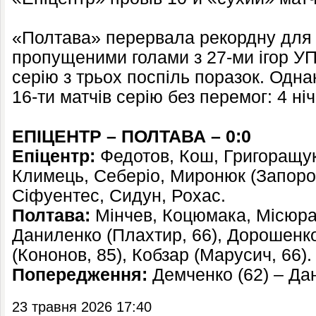
«Полтава» перервала рекордну для 
пропущеними голами з 27-ми ігор УП
серію з трьох поспіль поразок. Одна
16-ти матчів серію без перемог: 4 ніч
ЕПІЦЕНТР – ПОЛТАВА – 0:0
Епіцентр:
Федотов, Кош, Григоращук,
Климець, Себеріо, Миронюк (Запоро
Сіфуентес, Сидун, Рохас.
Полтава:
Мінчев, Коцюмака, Місюра
Даниленко (Плахтир, 66), Дорошенк
(Кононов, 85), Кобзар (Марусич, 66).
Попередження:
Демченко (62) – Дан
23 травня 2026 17:40