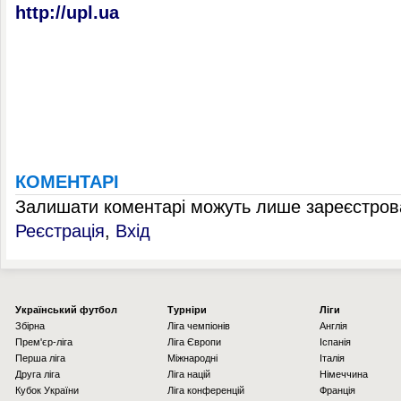
http://upl.ua
КОМЕНТАРІ
Залишати коментарі можуть лише зареєстрова
Реєстрація
,
Вхід
Українcький футбол
Турніри
Ліги
Збірна
Ліга чемпіонів
Англія
Прем'єр-ліга
Ліга Європи
Іспанія
Перша ліга
Міжнародні
Італія
Друга ліга
Ліга націй
Німеччина
Кубок України
Ліга конференцій
Франція