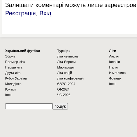
Залишати коментарі можуть лише зареєстрова
Реєстрація
,
Вхід
Українcький футбол
Турніри
Ліги
Збірна
Ліга чемпіонів
Англія
Прем'єр-ліга
Ліга Європи
Іспанія
Перша ліга
Міжнародні
Італія
Друга ліга
Ліга націй
Німеччина
Кубок України
Ліга конференцій
Франція
Молодіжка
ЄВРО-2024
Інші
Юнаки
OI-2024
Інші
ЧС-2026