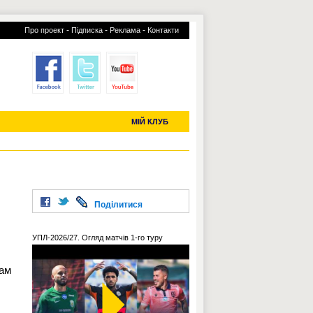
-
-
-
Про проект
Підписка
Реклама
Контакти
отий КЛУБ
УСІ ТРАНСФЕРИ
С-2019 (U-20)
ЧС-2022
МІЙ КЛУБ
Поділитися
УПЛ-2026/27. Огляд матчів 1-го туру
Нам