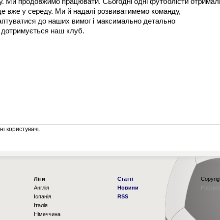
чу. Ми продовжимо працювати. Сьогодні одні футболісти отримал
 це вже у середу. Ми й надалі розвиватимемо команду,
птуватися до наших вимог і максимально детально
 дотримується наш клуб.
і користувачі.
Ліги
Статті
Copyrig
Англія
Новини
Рорзро
Іспанія
RSS
Італія
Німеччина