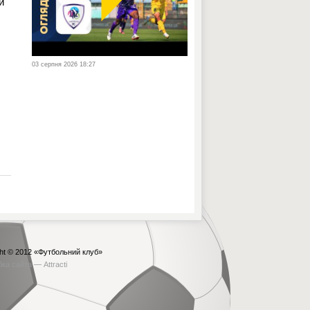
и
03 серпня 2026 18:27
ht © 2012
«Футбольний клуб»
бка сайта —
Attracti