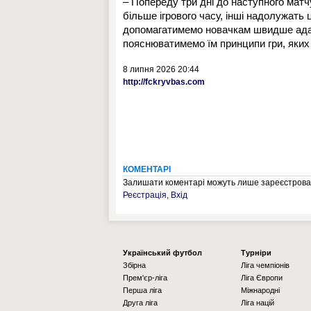
– Попереду три дні до наступного мат
більше ігрового часу, інші надолужать
допомагатимемо новачкам швидше ада
пояснюватимемо їм принципи гри, яких
8 липня 2026 20:44
http://fckryvbas.com
КОМЕНТАРІ
Залишати коментарі можуть лише зареєстрован
Реєстрація
,
Вхід
Українcький футбол
Турніри
Збірна
Ліга чемпіонів
Прем'єр-ліга
Ліга Європи
Перша ліга
Міжнародні
Друга ліга
Ліга націй