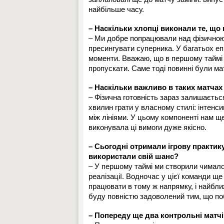
найбільше часу.
– Наскільки хлопці виконали те, що
– Ми добре попрацювали над фізичною 
пресингувати суперника. У багатьох е
моменти. Вважаю, що в першому таймі м
пропускати. Саме тоді повинні були ма
– Наскільки важливо в таких матчах
– Фізична готовність зараз залишаєтьс
хвилин грати у власному стилі: інтенси
між лініями. У цьому компоненті нам щ
виконувала ці вимоги дуже якісно.
– Сьогодні отримали ігрову практику
використали свій шанс?
– У першому таймі ми створили чимало
реалізації. Водночас у цієї команди щ
працювати в тому ж напрямку, і найбл
буду повністю задоволений тим, що по
– Попереду ще два контрольні матчі