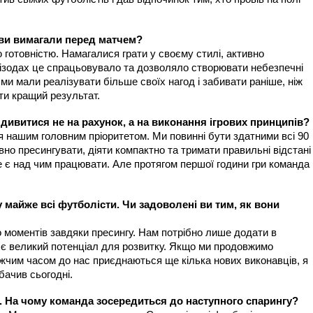
 ви вимагали перед матчем?
готовністю. Намагалися грати у своєму стилі, активно
пізодах це спрацьовувало та дозволяло створювати небезпечні
и мали реалізувати більше своїх нагод і забивати раніше, ніж
ти кращий результат.
 дивитися не на рахунок, а на виконання ігрових принципів?
я нашим головним пріоритетом. Ми повинні бути здатними всі 90
вно пресингувати, діяти компактно та тримати правильні відстані
е є над чим працювати. Але протягом першої години гри команда
 майже всі футболісти. Чи задоволені ви тим, як вони
 моментів завдяки пресингу. Нам потрібно лише додати в
е є великий потенціал для розвитку. Якщо ми продовжимо
ижчим часом до нас приєднаються ще кілька нових виконавців, я
бачив сьогодні.
. На чому команда зосередиться до наступного спарингу?