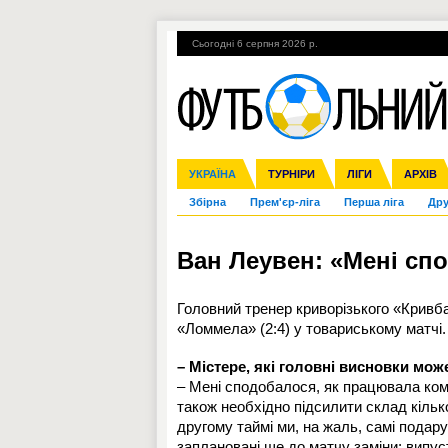
Сьогодні 6 серпня 2026 р.
Гарячі теми
УПЛ, 1-й тур
ВІЙНА
УКРАЇНА
Ліга чемпіонів
Англія
ЧС-2014
Іспанія
ЄВРО-2016
ТУРНІРИ
Ліга Європи
Італія
Росія
ЛІГИ
Німеччина
Міжнародні
Кубок ко
АРХІВ
Збірна
Прем'єр-ліга
Перша ліга
Дру
Ван Леувен: «Мені сп
Головний тренер криворізького «Крив
«Ломмела» (2:4) у товариському матчі.
– Містере, які головні висновки мож
– Мені сподобалося, як працювала ком
також необхідно підсилити склад кіль
другому таймі ми, на жаль, самі подару
заплановані ще до матчу заміни: випуст