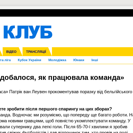
УПЛ-ПЕРЕХОДИ
СКРИЖАЛІ
ЄВРОКУБКИ
Зол
нфедерацій
Франція
ВІДЕО
Ліга націй
Інші
ЧЄ-2015 (U-21)
ТРАНСЛЯЦІЇ
Ліга конференцій
Копа Америка
ЄВРО-2024
ЧС-2018
OI-2024
ЄВРО-2020
ЧС-2026
Ч
га ліга
Кубок України
Молодіжка
Юнаки
Інші
одобалося, як працювала команда»
баса»
Патрік ван Леувен
прокоментував поразку від бельгійського
ете зробити після першого спарингу на цих зборах?
анда. Водночас ми розуміємо, що попереду ще багато роботи. 
кома новими гравцями, щоб повністю укомплектувати команду. У
вали супернику два легкі голи. Після 65-70-ї хвилини я зробив
ив свіжих футболістів і дав відпочинок тим, хто провів на полі