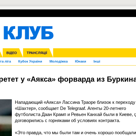
УПЛ-ПЕРЕХОДИ
СКРИЖАЛІ
ЄВРОКУБКИ
Зол
нфедерацій
Франція
ВІДЕО
Ліга націй
Інші
ЧЄ-2015 (U-21)
ТРАНСЛЯЦІЇ
Ліга конференцій
Копа Америка
ЄВРО-2024
ЧС-2018
OI-2024
ЄВРО-2020
ЧС-2026
Ч
га ліга
Кубок України
Молодіжка
Юнаки
Інші
етет у «Аякса» форварда из Буркина
Нападающий «Аякса» Лассина Траоре близок к переходу
«Шахтер», сообщает De Telegraaf. Агенты 20-летнего
футболиста Даан Крамп и Ревьен Канхай были в Киеве, г
договорились с горняками об условиях контракта.
«Это правда, что мы были там и очень хорошо пообщал