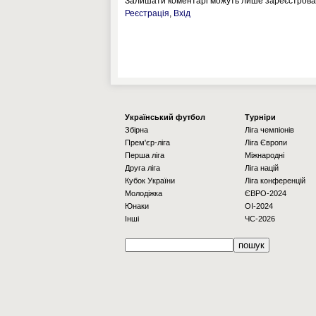
Залишати коментарі можуть лише зареєстрован
Реєстрація
,
Вхід
Українcький футбол
Турніри
Збірна
Ліга чемпіонів
Прем'єр-ліга
Ліга Європи
Перша ліга
Міжнародні
Друга ліга
Ліга націй
Кубок України
Ліга конференцій
Молодіжка
ЄВРО-2024
Юнаки
OI-2024
Інші
ЧС-2026