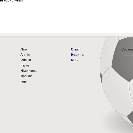
і користувачі.
Ліги
Статті
Copyrig
Англія
Новини
Рорзро
Іспанія
RSS
Італія
Німеччина
Франція
Інші