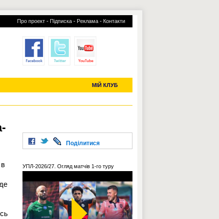
-
-
-
Про проект
Підписка
Реклама
Контакти
отий КЛУБ
УСІ ТРАНСФЕРИ
С-2019 (U-20)
ЧС-2022
МІЙ КЛУБ
-
Поділитися
 в
УПЛ-2026/27. Огляд матчів 1-го туру
де
ись