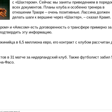
с «Шахтером». Сейчас мы заняты приведением в порядо
всех документов. Планы клуба и особенно тренера в
отношении Траоре – очень позитивные. Лассина должен
делать шаги к вершине через «Шахтер», – сказал Крамп.
ром» и «Аяксом» есть договоренность о трансфере примерно за
 подтвердить эту информацию.
ркинийца в 6,5 миллиона евро, его контракт с клубом рассчитан 
стов в 31 матче за нидерландский клуб. Также футболист забил 
на-Фасо.