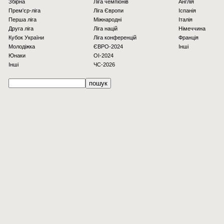
Збірна
Ліга чемпіонів
Англія
Прем'єр-ліга
Ліга Європи
Іспанія
Перша ліга
Міжнародні
Італія
Друга ліга
Ліга націй
Німеччина
Кубок України
Ліга конференцій
Франція
Молодіжка
ЄВРО-2024
Інші
Юнаки
OI-2024
Інші
ЧС-2026