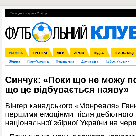
Сьогодні 6 серпня 2026 р.
Гарячі теми
УПЛ, 1-й тур
ВІЙНА
УПЛ-ПЕРЕХОДИ
УКРАЇНА
Ліга чемпіонів
Англія
ЧС-2014
Іспанія
ЄВРО-2016
ТУРНІРИ
Ліга Європи
Італія
Росія
ЛІГИ
Німеччина
Міжнародні
Кубок конфедерацій
АРХІВ
Франція
ВІДЕО
Ліга націй
Інші
ЧЄ-2015 (U-21
ТРАНСЛЯЦІЇ
Ліга конф
Збірна
Прем'єр-ліга
Перша ліга
Друга ліга
Кубок України
Синчук: «Поки що не можу п
що це відбувається наяву»
Вінгер канадського «Монреаля» Ген
першими емоціями після дебютного 
національної збірної України на черв