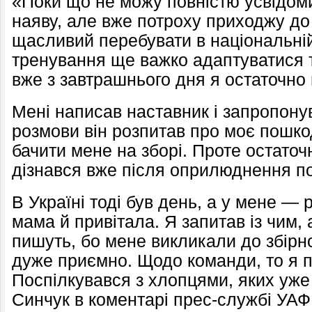
«Поки що не можу повністю усвідоми
наяву, але вже потроху приходжу до 
щасливий перебувати в національній
тренування ще важко адаптуватися т
вже з завтрашнього дня я остаточно 
Мені написав наставник і запропонув
розмови він розпитав про моє пошко
бачити мене на зборі. Проте остаточ
дізнався вже після оприлюднення по
В Україні тоді був день, а у мене —
мама й привітала. Я запитав із чим, 
пишуть, бо мене викликали до збірно
дуже приємно. Щодо команди, то я 
Поспілкувався з хлопцями, яких уже
Синчук в коментарі прес-службі УАФ