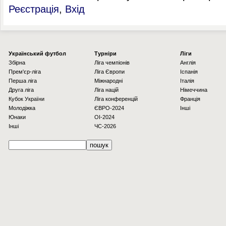
Реєстрація
,
Вхід
Українcький футбол
Турніри
Ліги
Збірна
Ліга чемпіонів
Англія
Прем'єр-ліга
Ліга Європи
Іспанія
Перша ліга
Міжнародні
Італія
Друга ліга
Ліга націй
Німеччина
Кубок України
Ліга конференцій
Франція
Молодіжка
ЄВРО-2024
Інші
Юнаки
OI-2024
Інші
ЧС-2026