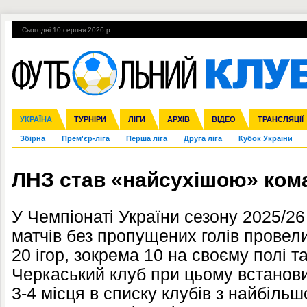
Сьогодні 10 серпня 2026 р.
Гарячі теми
УПЛ, 2-й тур
ВІЙНА
УПЛ-ПЕРЕХОДИ
УКРАЇНА
Ліга чемпіонів
Англія
ЧС-2014
Іспанія
ЄВРО-2016
ТУРНІРИ
Ліга Європи
Італія
Росія
ЛІГИ
Німеччина
Міжнародні
Кубок конфедерацій
АРХІВ
Франція
ВІДЕО
Ліга націй
Інші
ЧЄ-2015 (U-21
ТРАНСЛЯЦІЇ
Ліга конф
Збірна
Прем'єр-ліга
Перша ліга
Друга ліга
Кубок України
ЛНЗ став «найсухішою» ком
У Чемпіонаті України сезону 2025/26
матчів без пропущених голів провел
20 ігор, зокрема 10 на своєму полі та
Черкаський клуб при цьому встанови
3-4 місця в списку клубів з найбільш