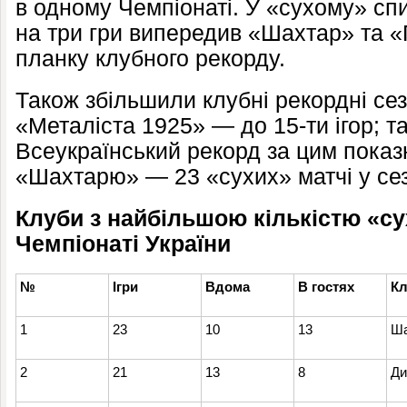
в одному Чемпіонаті. У «сухому» сп
на три гри випередив «Шахтар» та «
планку клубного рекорду.
Також збільшили клубні рекордні сез
«Металіста 1925» — до 15-ти ігор;
т
Всеукраїнський рекорд за цим пока
«Шахтарю»
—
23 «сухих» матчі у се
Клуби з найбільшою кількістю «су
Чемпіонаті України
№
Ігри
Вдома
В гостях
Кл
1
23
10
13
Ша
2
21
13
8
Ди