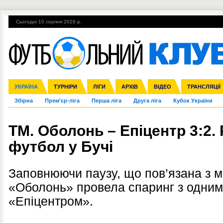
Сьогодні 10 серпня 2026 р.
Гарячі теми
УПЛ, 2-й тур
ВІЙНА
УПЛ-ПЕРЕХОДИ
УКРАЇНА
Ліга чемпіонів
Англія
ЧС-2014
Іспанія
ЄВРО-2016
ТУРНІРИ
Ліга Європи
Італія
Росія
ЛІГИ
Німеччина
Міжнародні
Кубок конфедерацій
АРХІВ
Франція
ВІДЕО
Ліга націй
Інші
ЧЄ-2015 (U-21
ТРАНСЛЯЦІЇ
Ліга конф
Збірна
Прем'єр-ліга
Перша ліга
Друга ліга
Кубок України
ТМ. Оболонь – Епіцентр 3:2.
футбол у Бучі
Заповнюючи паузу, що пов’язана з м
«Оболонь» провела спаринг з одним 
«Епіцентром».