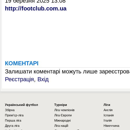
19 березня 2025 13:08
http://footclub.com.ua
КОМЕНТАРІ
Залишати коментарі можуть лише зареєстрова
Реєстрація
,
Вхід
Українcький футбол
Турніри
Ліги
Збірна
Ліга чемпіонів
Англія
Прем'єр-ліга
Ліга Європи
Іспанія
Перша ліга
Міжнародні
Італія
Друга ліга
Ліга націй
Німеччина