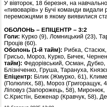
У вівторок, 18 березня, на навчальн
«пивоварів» у Бучі команди видали 
переможцями в якому виявилися ста
ОБОЛОНЬ – ЕПІЦЕНТР – 3:2
Голи:
Курко (9), Ломницький (23), Тар
Проців (60).
Оболонь (1-й тайм):
Рибка, Стасюк,
Грисьо, Мороз, Курко, Бичек, Черне
тайм):
Федорівський, Осман, Дубко, 
Блізніченко, Груша, Тарануха, Князє
Епіцентр:
Білик (Жмурко, 61), Климе
(Полюлях, 58), Мороз (Григоращук, 46
Ліповуз (Запорожець, 58), Миронюк, 
С.Кристін, Беженар (Кравчук, 58), Д