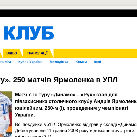
УПЛ-ПЕРЕХОДИ
СКРИЖАЛІ
ЄВРОКУБКИ
Зол
нфедерацій
Франція
ВІДЕО
Ліга націй
Інші
ЧЄ-2015 (U-21)
ТРАНСЛЯЦІЇ
Ліга конференцій
Копа Америка
ЄВРО-2024
ЧС-2018
OI-2024
ЄВРО-2020
ЧС-2026
Ч
га ліга
Кубок України
Молодіжка
Юнаки
Інші
у». 250 матчів Ярмоленка в УПЛ
Матч 7-го туру «Динамо» – «Рух» став для
півзахисника столичного клубу Андрія Ярмоленк
ювілейним, 250-м (!), проведеним у чемпіонаті
України.
Всі поєдинки в УПЛ Ярмоленко відіграв у складі «Динамо
Дебютував він 11 травня 2008 року в домашній зустрічі з
«Ворсклою» (2:1).