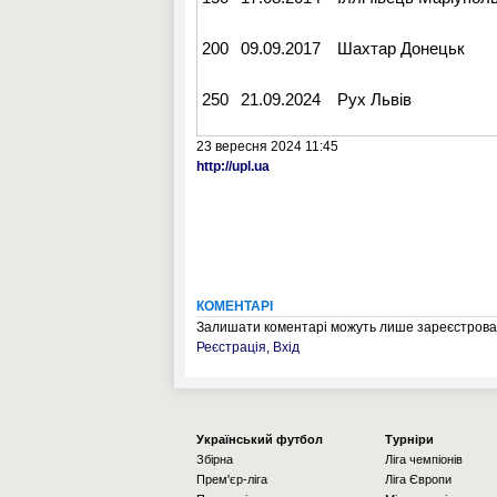
200
09.09.2017
Шахтар Донецьк
250
21.09.2024
Рух Львів
23 вересня 2024 11:45
http://upl.ua
КОМЕНТАРІ
Залишати коментарі можуть лише зареєстрован
Реєстрація
,
Вхід
Українcький футбол
Турніри
Збірна
Ліга чемпіонів
Прем'єр-ліга
Ліга Європи