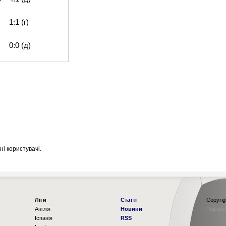
1:1 (г)
0:0 (д)
і користувачі.
Ліги
Статті
Copyrig
Англія
Новини
Рорзро
Іспанія
RSS