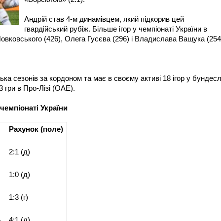
Андрій став 4-м динамівцем, який підкорив цей
гвардійський рубіж. Більше ігор у чемпіонаті України в
вковського (426), Олега Гусєва (296) і Владислава Ващука (254
ька сезонів за кордоном та має в своєму активі 18 ігор у бундесл
3 гри в Про-Лізі (ОАЕ).
чемпіонаті України
Рахунок (поле)
2:1 (д)
1:0 (д)
1:3 (г)
ь
4:1 (д)