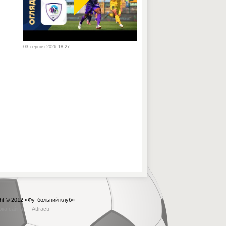
03 серпня 2026 18:27
ht © 2012
«Футбольний клуб»
бка сайта —
Attracti