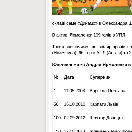
складі саме «Динамо» в Олександра Шо
В активі Ярмоленка 109 голів в УПЛ.
Також відзначимо, що ювіляр провів кіл
(Німеччина), 66 ігор в АПЛ (Англія) та 2
Ювілейні матчі Андрія Ярмоленка в 
№
Дата
Суперник
1
11.05.2008
Ворскла Полтава
50
16.10.2010
Карпати Львів
100
02.09.2012
Шахтар Донецьк
150
17.08.2014
Іллічівець Маріупол