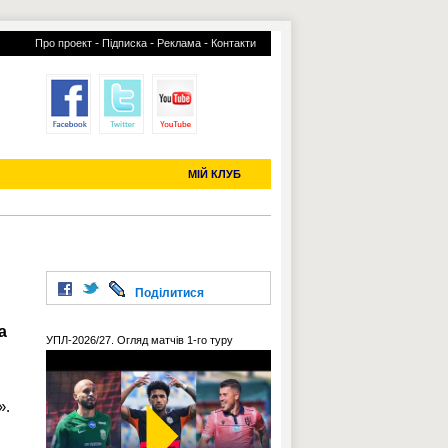
-
-
-
Про проект
Підписка
Реклама
Контакти
отий КЛУБ
УСІ ТРАНСФЕРИ
С-2019 (U-20)
ЧС-2022
МІЙ КЛУБ
Поділитися
а
УПЛ-2026/27. Огляд матчів 1-го туру
».