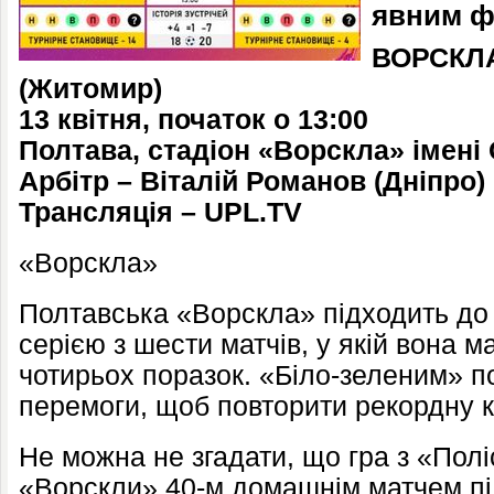
явним ф
ВОРСКЛА
(Житомир)
13 квітня, початок о 13:00
Полтава, стадіон «Ворскла» імені
Арбітр – Віталій Романов (Дніпро)
Трансляція – UPL.TV
«Ворскла»
Полтавська «Ворскла» підходить до
серією з шести матчів, у якій вона має
чотирьох поразок. «Біло-зеленим» п
перемоги, щоб повторити рекордну к
Не можна не згадати, що гра з «Пол
«Ворскли» 40-м домашнім матчем пі