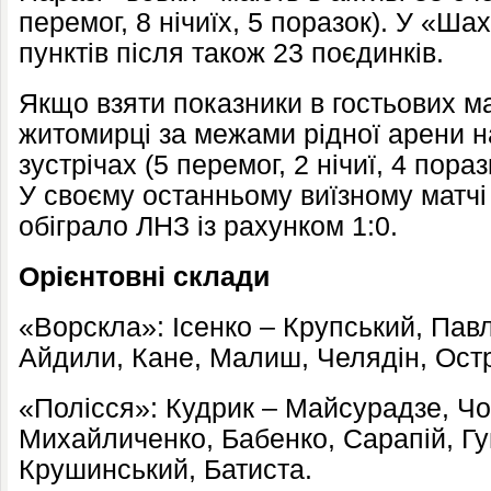
перемог, 8 нічиїх, 5 поразок). У «Ша
пунктів після також 23 поєдинків.
Якщо взяти показники в гостьових ма
житомирці за межами рідної арени н
зустрічах (5 перемог, 2 нічиї, 4 пораз
У своєму останньому виїзному матчі
обіграло ЛНЗ із рахунком 1:0.
Орієнтовні склади
«Ворскла»: Ісенко – Крупський, Пав
Айдили, Кане, Малиш, Челядін, Ост
«Полісся»: Кудрик – Майсурадзе, Чо
Михайличенко, Бабенко, Сарапій, Гу
Крушинський, Батиста.