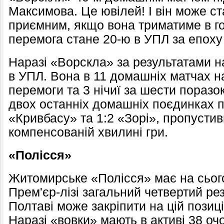
Максимова. Це ювілей! І він може с
приємним, якщо вона триматиме в го
перемога стане 20-ю в УПЛ за епох
Наразі «Ворскла» за результатами н
в УПЛ. Вона в 11 домашніх матчах н
перемоги та 3 нічиї за шести поразок,
двох останніх домашніх поєдинках п
«Кривбасу» та 1:2 «Зорі», пропустив
компенсованій хвилині гри.
«Полісся»
Житомирське «Полісся» має на сього
Прем'єр-лізі загальний четвертий резу
Полтаві може закріпити на цій позиції
Наразі «вовки» мають в активі 38 очо