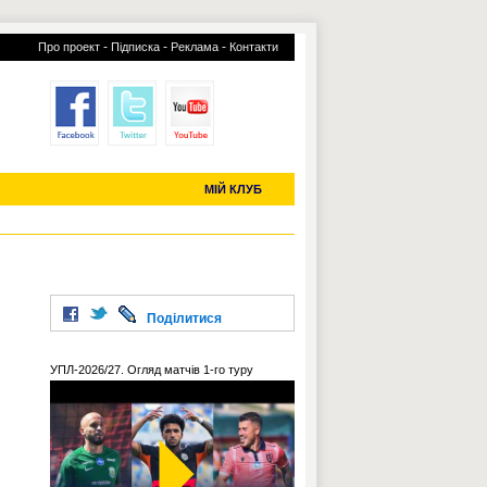
-
-
-
Про проект
Підписка
Реклама
Контакти
отий КЛУБ
УСІ ТРАНСФЕРИ
С-2019 (U-20)
ЧС-2022
МІЙ КЛУБ
Поділитися
УПЛ-2026/27. Огляд матчів 1-го туру