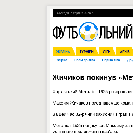
Сьогодні 7 серпня 2026 р.
Гарячі теми
УПЛ, 1-й тур
ВІЙНА
УКРАЇНА
Ліга чемпіонів
Англія
ЧС-2014
Іспанія
ЄВРО-2016
ТУРНІРИ
Ліга Європи
Італія
Росія
ЛІГИ
Німеччина
Міжнародні
Кубок ко
АРХІВ
Збірна
Прем'єр-ліга
Перша ліга
Дру
Жичиков покинув «Мет
Харківський
Металіст 1925
розпрощавс
Максим Жичиков приєднався до команди
За цей час 32-річний захисник зіграв в
Металіст 1925 подякував Максиму за ці
успішного продовження кар'єри.