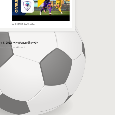
03 серпня 2026 18:27
ht © 2012
«Футбольний клуб»
бка сайта —
Attracti