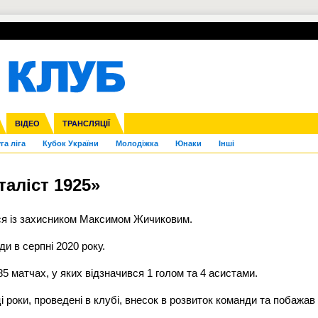
УПЛ-ПЕРЕХОДИ
СКРИЖАЛІ
ЄВРОКУБКИ
Зол
нфедерацій
Франція
ВІДЕО
Ліга націй
Інші
ЧЄ-2015 (U-21)
ТРАНСЛЯЦІЇ
Ліга конференцій
Копа Америка
ЄВРО-2024
ЧС-2018
OI-2024
ЄВРО-2020
ЧС-2026
Ч
га ліга
Кубок України
Молодіжка
Юнаки
Інші
аліст 1925»
я із захисником Максимом Жичиковим.
 в серпні 2020 року.
 85 матчах, у яких відзначився 1 голом та 4 асистами.
 роки, проведені в клубі, внесок в розвиток команди та побажав