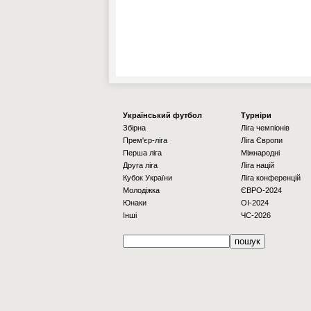
Українcький футбол
Турніри
Збірна
Ліга чемпіонів
Прем'єр-ліга
Ліга Європи
Перша ліга
Міжнародні
Друга ліга
Ліга націй
Кубок України
Ліга конференцій
Молодіжка
ЄВРО-2024
Юнаки
OI-2024
Інші
ЧС-2026