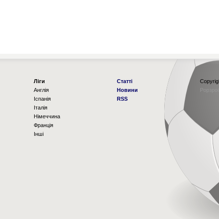
Ліги
Статті
Copyrig
Англія
Новини
Рорзро
Іспанія
RSS
Італія
Німеччина
Франція
Інші