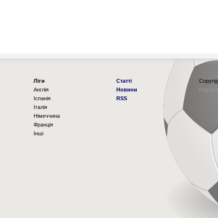
Ліги
Статті
Copyrig
Англія
Новини
Рорзро
Іспанія
RSS
Італія
Німеччина
Франція
Інші