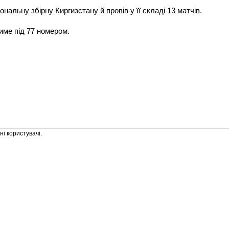
ональну збірну Киргизстану й провів у її складі 13 матчів.
име під 77 номером.
і користувачі.