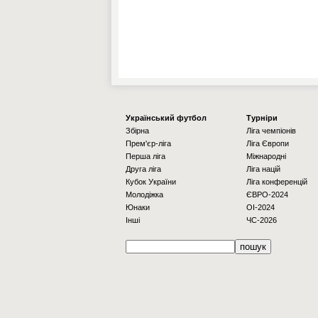
Українcький футбол
Турніри
Збірна
Ліга чемпіонів
Прем'єр-ліга
Ліга Європи
Перша ліга
Міжнародні
Друга ліга
Ліга націй
Кубок України
Ліга конференцій
Молодіжка
ЄВРО-2024
Юнаки
OI-2024
Інші
ЧС-2026