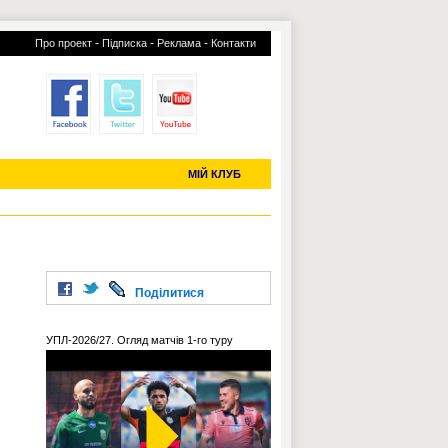
-
-
-
Про проект
Підписка
Реклама
Контакти
отий КЛУБ
УСІ ТРАНСФЕРИ
С-2019 (U-20)
ЧС-2022
МІЙ КЛУБ
Поділитися
УПЛ-2026/27. Огляд матчів 1-го туру