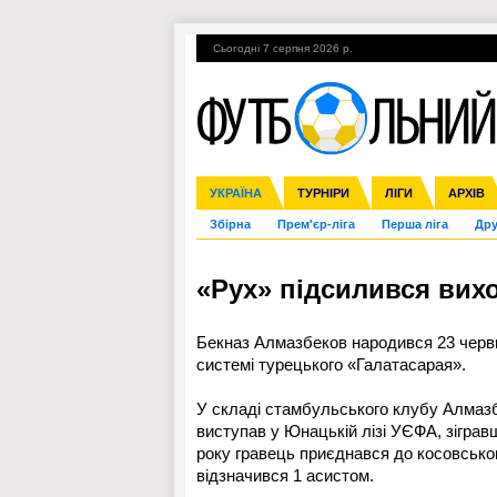
Сьогодні 7 серпня 2026 р.
Гарячі теми
УПЛ, 1-й тур
ВІЙНА
УКРАЇНА
Ліга чемпіонів
Англія
ЧС-2014
Іспанія
ЄВРО-2016
ТУРНІРИ
Ліга Європи
Італія
Росія
ЛІГИ
Німеччина
Міжнародні
Кубок ко
АРХІВ
Збірна
Прем'єр-ліга
Перша ліга
Дру
«Рух» підсилився вих
Бекназ Алмазбеков народився 23 червн
системі турецького «Галатасарая».
У складі стамбульського клубу Алмазб
виступав у Юнацькій лізі УЄФА, зігравш
року гравець приєднався до косовського
відзначився 1 асистом.