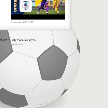
03 серпня 2026 18:27
ht © 2012
«Футбольний клуб»
бка сайта —
Attracti