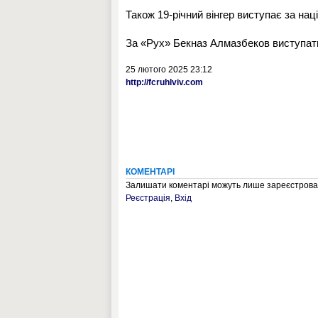
Також 19-річний вінгер виступає за наці
За «Рух» Бекназ Алмазбеков виступат
25 лютого 2025 23:12
http://fcruhlviv.com
КОМЕНТАРІ
Залишати коментарі можуть лише зареєстрован
Реєстрація
,
Вхід