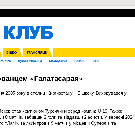
УПЛ-ПЕРЕХОДИ
СКРИЖАЛІ
ЄВРОКУБКИ
Зол
нфедерацій
Франція
ВІДЕО
Ліга націй
Інші
ЧЄ-2015 (U-21)
ТРАНСЛЯЦІЇ
Ліга конференцій
Копа Америка
ЄВРО-2024
ЧС-2018
OI-2024
ЄВРО-2020
ЧС-2026
Ч
га ліга
Кубок України
Молодіжка
Юнаки
Інші
ованцем «Галатасарая»
я 2005 року в столиці Киргизстану – Бішкеку. Виховувався у
еков став чемпіоном Туреччини серед команд U-19. Також
и 8 матчів, забивши 2 голи та віддавши 2 асисти. У вересні 2024
 «Лапі», за який провів 9 матчів у місцевій Суперлізі та