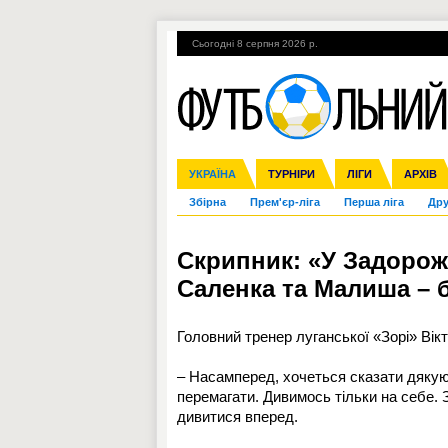
Сьогодні 8 серпня 2026 р.
Гарячі теми
УПЛ, 2-й тур
ВІЙНА
УКРАЇНА
Ліга чемпіонів
Англія
ЧС-2014
Іспанія
ЄВРО-2016
ТУРНІРИ
Ліга Європи
Італія
Росія
ЛІГИ
Німеччина
Міжнародні
Кубок ко
АРХІВ
Збірна
Прем'єр-ліга
Перша ліга
Дру
Скрипник: «У Задорож
Саленка та Малиша – 
Головний тренер луганської «Зорі» Вікт
– Насамперед, хочеться сказати дякую
перемагати. Дивимось тільки на себе. 
дивитися вперед.