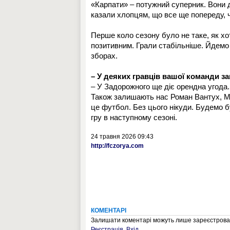
«Карпати» – потужний суперник. Вони д
казали хлопцям, що все ще попереду, ч
Перше коло сезону було не таке, як хо
позитивним. Грали стабільніше. Йдемо 
зборах.
– У деяких гравців вашої команди з
– У Задорожного ще діє орендна угода
Також залишають нас Роман Вантух, М
це футбол. Без цього нікуди. Будемо б
гру в наступному сезоні.
24 травня 2026 09:43
http://fczorya.com
КОМЕНТАРІ
Залишати коментарі можуть лише зареєстрован
Реєстрація
,
Вхід