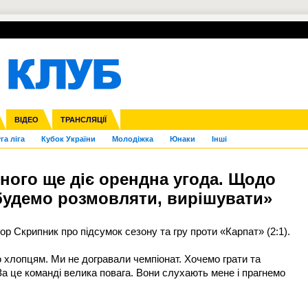
УПЛ-ПЕРЕХОДИ
СКРИЖАЛІ
ЄВРОКУБКИ
Зол
нфедерацій
Франція
ВІДЕО
Ліга націй
Інші
ЧЄ-2015 (U-21)
ТРАНСЛЯЦІЇ
Ліга конференцій
Копа Америка
ЄВРО-2024
ЧС-2018
OI-2024
ЄВРО-2020
ЧС-2026
Ч
га ліга
Кубок України
Молодіжка
Юнаки
Інші
ного ще діє орендна угода. Щодо
будемо розмовляти, вирішувати»
ор Скрипник про підсумок сезону та гру проти «Карпат» (2:1).
 хлопцям. Ми не догравали чемпіонат. Хочемо грати та
За це команді велика повага. Вони слухають мене і прагнемо