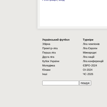
Українcький футбол
Турніри
Збірна
Ліга чемпіонів
Прем'єр-ліга
Ліга Європи
Перша ліга
Міжнародні
Друга ліга
Ліга націй
Кубок України
Ліга конференцій
Молодіжка
ЄВРО-2024
Юнаки
OI-2024
Інші
ЧС-2026