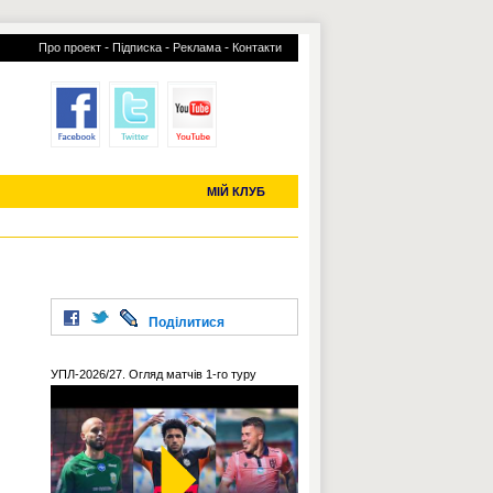
-
-
-
Про проект
Підписка
Реклама
Контакти
отий КЛУБ
УСІ ТРАНСФЕРИ
С-2019 (U-20)
ЧС-2022
МІЙ КЛУБ
Поділитися
УПЛ-2026/27. Огляд матчів 1-го туру