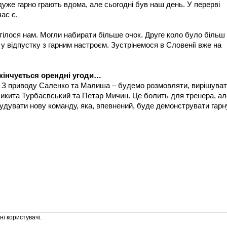
уже гарно грають вдома, але сьогодні був наш день. У перерві
ас є.
тілося нам. Могли набирати більше очок. Друге коло було більш
у відпустку з гарним настроєм. Зустрінемося в Словенії вже на
акінчується орендні угоди…
. З приводу Саленко та Малиша – будемо розмовляти, вирішуват
икита Турбаєвський та Петар Мичин. Це болить для тренера, ал
удувати нову команду, яка, впевнений, буде демонструвати гарн
і користувачі.