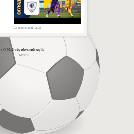
03 серпня 2026 18:27
ht © 2012
«Футбольний клуб»
бка сайта —
Attracti