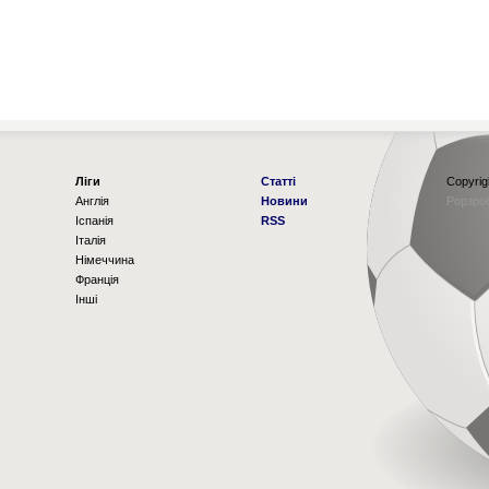
Ліги
Статті
Copyrig
Англія
Новини
Рорзро
Іспанія
RSS
Італія
Німеччина
Франція
Інші