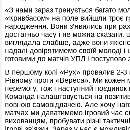
«З нами зараз тренується багато моло
«Кривбасом» на поле вийшли троє гр
народження. Вони з’явились при раху
достатньо часу і не можна сказати,
виглядала слабше, адже вони якісно 
надалі довірятимемо своїй молоді і ц
готовими до матчів УПЛ і поступово 
В першому колі «Рух» провалив 2-3 ма
Рівному проти «Вереса». Ми кожен м
перемогу, тож і наступний поєдинок
Команда налаштовується на позитивн
повною самовіддачею. Але хочу наго
матчах ми даватимемо ігровий час 
вихованцям, пробувати різні тактич
ігрові зв’язки. Зараз у нас є можлив