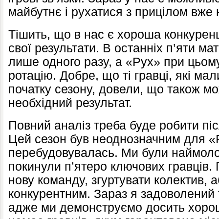
майбутнє і рухатися з прицілом вже 
Тішить, що в нас є хороша конкурен
свої результати. В останніх п’яти м
лише одного разу, а «Рух» при цьом
ротацію. Добре, що ті гравці, які ма
початку сезону, довели, що також м
необхідний результат.
Повний аналіз треба буде робити піс
Цей сезон був неоднозначним для «
перебудовувалась. Ми були наймол
покинули п’ятеро ключових гравців. 
нову команду, згуртувати колектив, а
конкурентним. Зараз я задоволений 
адже ми демонструємо досить хорош