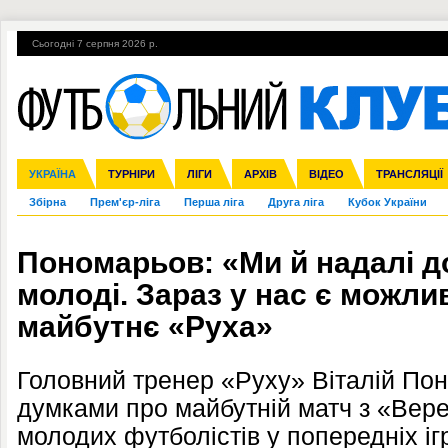
Сьогодні 7 серпня 2026 р.
Гарячі теми
УПЛ, 1-й тур
ВІЙНА
УПЛ-ПЕРЕХОДИ
УКРАЇНА
Ліга чемпіонів
Англія
ЧС-2014
Іспанія
ЄВРО-2016
ТУРНІРИ
Ліга Європи
Італія
Росія
ЛІГИ
Німеччина
Міжнародні
Кубок конфедерацій
АРХІВ
Франція
ВІДЕО
Ліга націй
Інші
ЧЄ-2015 (U-21
ТРАНСЛЯЦІЇ
Ліга конф
Збірна
Прем'єр-ліга
Перша ліга
Друга ліга
Кубок України
Пономарьов: «Ми й надалі д
молоді. Зараз у нас є можли
майбутнє «Руха»
Головний тренер «Руху» Віталій По
думками про майбутній матч з «Верес
молодих футболістів у попередніх іг