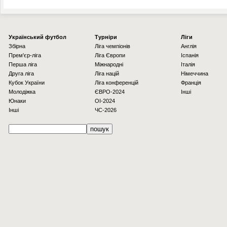
Українcький футбол
Турніри
Ліги
Збірна
Ліга чемпіонів
Англія
Прем'єр-ліга
Ліга Європи
Іспанія
Перша ліга
Міжнародні
Італія
Друга ліга
Ліга націй
Німеччина
Кубок України
Ліга конференцій
Франція
Молодіжка
ЄВРО-2024
Інші
Юнаки
OI-2024
Інші
ЧС-2026