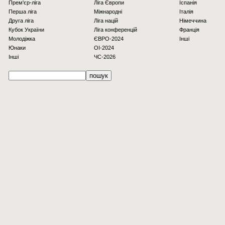
Прем'єр-ліга
Ліга Європи
Іспанія
Перша ліга
Міжнародні
Італія
Друга ліга
Ліга націй
Німеччина
Кубок України
Ліга конференцій
Франція
Молодіжка
ЄВРО-2024
Інші
Юнаки
OI-2024
Інші
ЧС-2026