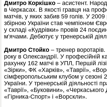
Дмитро Коркішко
– асистент. Народ
в Черкасах. В якості гравця на проф
матчів, у яких забив 59 голів. У 200
збірною України став чемпіоном Євро
у складі «Кудрівки» провів 24 поєдин
м'ячами. Дебютує у тренерській діял
Дмитро Стойко
– тренер воротарів.
року в Олександрії. У професійній к
рахунку 162 матчі в УПЛ, Першій лізі
«Зірки», ФК «Харків», «Таврії», «Вор
сімферопольським клубом у сезоні 
України. У тренерській діяльності п
«Таврії», «Буковини», «Черкаського
«Гірника-Спорт» і «Ворскли».