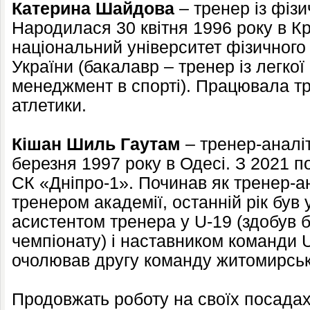
Катерина Шайдова
– тренер із фізи
Народилася 30 квітня 1996 року в К
національний університет фізичного
України (бакалавр – тренер із легкої 
менеджмент в спорті). Працювала тр
атлетики.
Кішан Шиль Гаутам
– тренер-аналі
березня 1997 року в Одесі. З 2021 п
СК «Дніпро-1». Починав як тренер-ан
тренером академії, останній рік був у
асистентом тренера у U-19 (здобув 
чемпіонату) і наставником команди U
очолював другу команду житомирськ
Продовжать роботу на своїх посада