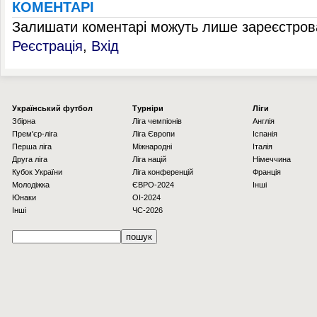
КОМЕНТАРІ
Залишати коментарі можуть лише зареєстрова
Реєстрація
,
Вхід
Українcький футбол
Турніри
Ліги
Збірна
Ліга чемпіонів
Англія
Прем'єр-ліга
Ліга Європи
Іспанія
Перша ліга
Міжнародні
Італія
Друга ліга
Ліга націй
Німеччина
Кубок України
Ліга конференцій
Франція
Молодіжка
ЄВРО-2024
Інші
Юнаки
OI-2024
Інші
ЧС-2026