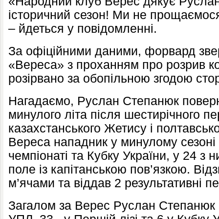
«Народний клуб Верес дякує Русла
історичний сезон! Ми не прощаємося,
– йдеться у повідомленні.
За офіційними даними, форвард зве
«Вереса» з проханням про розрив ко
розірвано за обопільною згодою стор
Нагадаємо, Руслан Степанюк поверн
минулого літа після шестирічного пер
казахстанського Жетису і полтавсько
Вереса нападник у минулому сезоні з
чемпіонаті та Кубку України, у 24 з 
поле із капітанською пов’язкою. Від
м’ячами та віддав 2 результативні пе
Загалом за Верес Руслан Степанюк пр