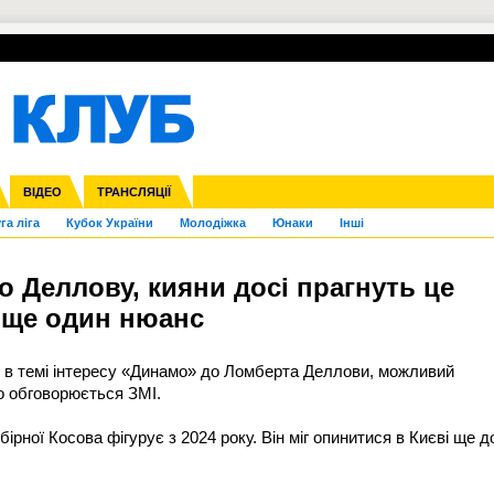
УПЛ-ПЕРЕХОДИ
СКРИЖАЛІ
ЄВРОКУБКИ
Зол
нфедерацій
Франція
ВІДЕО
Ліга націй
Інші
ЧЄ-2015 (U-21)
ТРАНСЛЯЦІЇ
Ліга конференцій
Копа Америка
ЄВРО-2024
ЧС-2018
OI-2024
ЄВРО-2020
ЧС-2026
Ч
га ліга
Кубок України
Молодіжка
Юнаки
Інші
 Деллову, кияни досі прагнуть це
я ще один нюанс
 в темі інтересу «Динамо» до Ломберта Деллови, можливий
о обговорюється ЗМІ.
бірної Косова фігурує з 2024 року. Він міг опинитися в Києві ще д