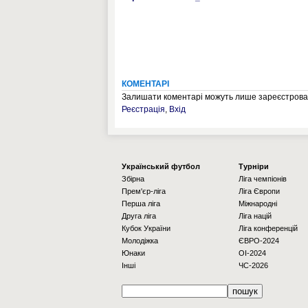
КОМЕНТАРІ
Залишати коментарі можуть лише зареєстрован
Реєстрація
,
Вхід
Українcький футбол
Турніри
Збірна
Ліга чемпіонів
Прем'єр-ліга
Ліга Європи
Перша ліга
Міжнародні
Друга ліга
Ліга націй
Кубок України
Ліга конференцій
Молодіжка
ЄВРО-2024
Юнаки
OI-2024
Інші
ЧС-2026