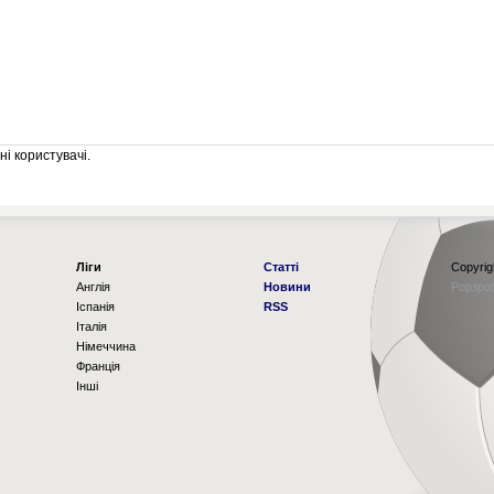
і користувачі.
Ліги
Статті
Copyrig
Англія
Новини
Рорзро
Іспанія
RSS
Італія
Німеччина
Франція
Інші