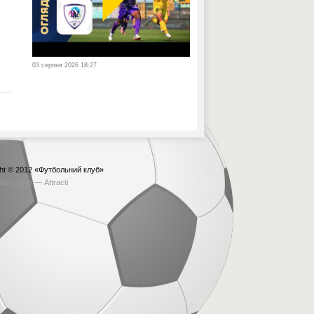
03 серпня 2026 18:27
ht © 2012
«Футбольний клуб»
бка сайта —
Attracti