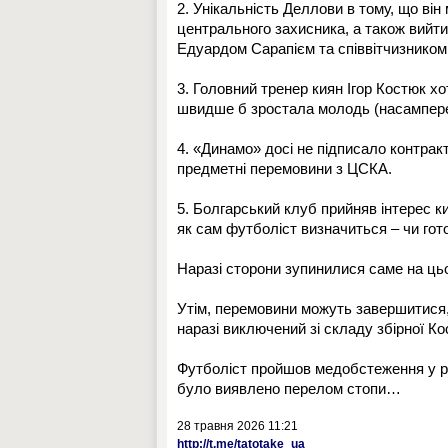
2. Унікальність Деллови в тому, що він 
центрального захисника, а також вийти
Едуардом Сарапієм та співвітчизником 
3. Головний тренер киян Ігор Костюк хо
швидше б зростала молодь (насампере
4. «Динамо» досі не підписало контракт
предметні перемовини з ЦСКА.
5. Болгарський клуб прийняв інтерес ки
як сам футболіст визначиться – чи гото
Наразі сторони зупинилися саме на цьо
Утім, перемовини можуть завершитися,
наразі виключений зі складу збірної Ко
Футболіст пройшов медобстеження у роз
було виявлено перелом стопи…
28 травня 2026 11:21
http://t.me/tatotake_ua