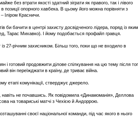
майже без втрати якості здатний зіграти як правого, так і лівого
 в позиції опорного хавбека. В цьому його можна порівняти з
– Іліром Красничи.
тів би бачити в центрі захисту досвідченого лідера, поряд із яки
д, Тарас Михавко). І йому подобається профайл гравця.
 із 27-річним захисником. Більш того, поки що не входило в
ян і готовий продовжити ділове спілкування на цю тему після тог
вий він переїжджати в країну, де триває війна.
му етапі комунікації, стверджує джерело.
 навіть не почавшись. Як повідомила «Динамоманія», Деллова
сова на товариські матчі з Чехією й Андоррою.
ташуванні своєї національної команди, під час якого в нього