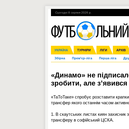
Сьогодні 8 серпня 2026 р.
Гарячі теми
УПЛ, 2-й тур
ВІЙНА
УКРАЇНА
Ліга чемпіонів
Англія
ЧС-2014
Іспанія
ЄВРО-2016
ТУРНІРИ
Ліга Європи
Італія
Росія
ЛІГИ
Німеччина
Міжнародні
Кубок ко
АРХІВ
Збірна
Прем'єр-ліга
Перша ліга
Дру
«Динамо» не підписало
зробити, але з’явивс
«ТаТоТаке» спробує розставити крапки
трансфер якого останнім часом активн
1. В скаутських листах киян захисник з
трансферу в софійський ЦСКА.