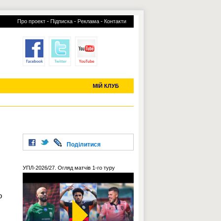
-
-
-
Про проект
Підписка
Реклама
Контакти
отий КЛУБ
УСІ ТРАНСФЕРИ
С-2019 (U-20)
ЧС-2022
МІЙ КЛУБ
Поділитися
УПЛ-2026/27. Огляд матчів 1-го туру
о