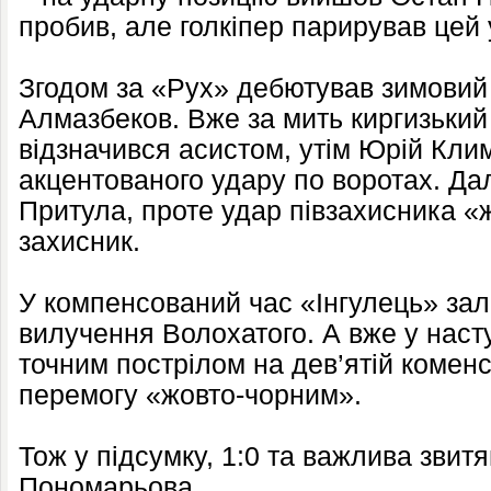
пробив, але голкіпер парирував цей 
Згодом за «Рух» дебютував зимовий
Алмазбеков. Вже за мить киргизький
відзначився асистом, утім Юрій Клим
акцентованого удару по воротах. Дал
Притула, проте удар півзахисника «
захисник.
У компенсований час «Інгулець» за
вилучення Волохатого. А вже у наст
точним пострілом на дев’ятій коменс
перемогу «жовто-чорним».
Тож у підсумку, 1:0 та важлива звитя
Пономарьова.