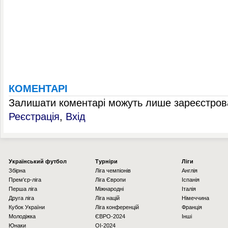
КОМЕНТАРІ
Залишати коментарі можуть лише зареєстрова
Реєстрація
,
Вхід
Українcький футбол
Турніри
Ліги
Збірна
Ліга чемпіонів
Англія
Прем'єр-ліга
Ліга Європи
Іспанія
Перша ліга
Міжнародні
Італія
Друга ліга
Ліга націй
Німеччина
Кубок України
Ліга конференцій
Франція
Молодіжка
ЄВРО-2024
Інші
Юнаки
OI-2024