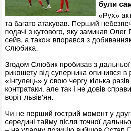
були сам
«Рух» ак
та багато атакував. Перший небезпе
подачі з кутового, яку замикав Олег 
сейв, а також впорався з добивання
Слюбика.
Згодом Слюбик пробивав з дальньої д
рикошету від суперника опинився в 
«Інгулець» у свою чергу кілька разів
контратаки, але так і не довів справ
воріт львів’ян.
Чи не перший гострий момент у другі
середині тайму після точної дальньо
– на ударну позицію вийшов Остап 