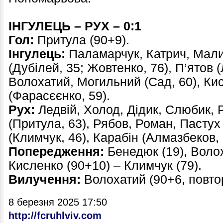
ІНГУЛЕЦЬ – РУХ – 0:1
Гол:
Притула (90+9).
Інгулець:
Паламарчук, Катрич, Мал
(Дубілей, 35; Жовтенко, 76), П’ятов 
Волохатий, Могильний (Сад, 60), К
(Фарасєєнко, 59).
Рух:
Ледвій, Холод, Дідик, Слюбик, Р
(Притула, 63), Рябов, Роман, Пастух
(Климчук, 46), Карабін (Алмазбеков, 
Попередження:
Бенедюк (19), Волох
Кисленко (90+10) – Климчук (79).
Вилучення:
Волохатий (90+6, повто
8 березня 2025 17:50
http://fcruhlviv.com