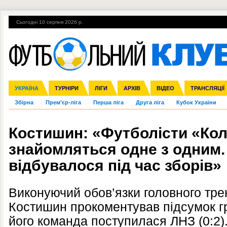
Сьогодні 10 серпня 2026 р.
Гарячі теми
УПЛ, 2-й тур
ВІЙНА
УПЛ-ПЕРЕХОДИ
УКРАЇНА
Ліга чемпіонів
Англія
ЧС-2014
Іспанія
ЄВРО-2016
ТУРНІРИ
Ліга Європи
Італія
Росія
ЛІГИ
Німеччина
Міжнародні
Кубок конфедерацій
АРХІВ
Франція
ВІДЕО
Ліга націй
Інші
ЧЄ-2015 (U-21
ТРАНСЛЯЦІЇ
Ліга конф
Збірна
Прем'єр-ліга
Перша ліга
Друга ліга
Кубок України
Костишин: «Футболісти «Кол
знайомляться одне з одним.
відбувалося під час зборів»
Виконуючий обов’язки головного тр
Костишин
прокоментував підсумок гр
його команда поступилася ЛНЗ (0:2)