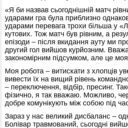
«Я би назвав сьогоднішній матч рівни
ударами гра була приблизно однаков
ударами перевага трохи більша у «Л
кутових. Тож матч був рівним, а рез
епізоди – після вкидання ауту ми пр
другий гол вийшов курйозним. Вважа
закономірним підсумком, але це моя
Моя робота – витискати з хлопців ув
вивести їх на вищий рівень командно
– переключення, відбір, пресинг. Так
фізично, я так вважаю. Можливо, че
добре комунікують між собою під ча
Зараз у нас великий дисбаланс – од
Болівар травмований, сьогодні вийш