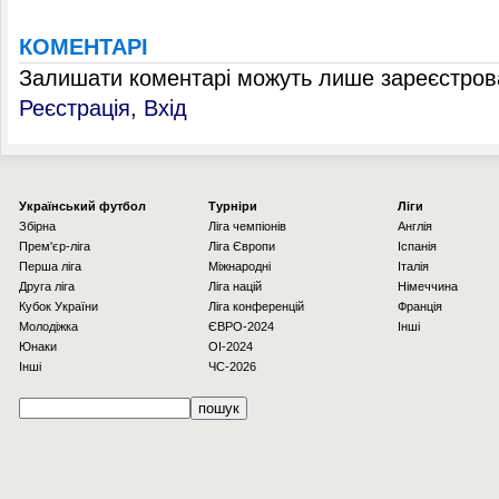
КОМЕНТАРІ
Залишати коментарі можуть лише зареєстрова
Реєстрація
,
Вхід
Українcький футбол
Турніри
Ліги
Збірна
Ліга чемпіонів
Англія
Прем'єр-ліга
Ліга Європи
Іспанія
Перша ліга
Міжнародні
Італія
Друга ліга
Ліга націй
Німеччина
Кубок України
Ліга конференцій
Франція
Молодіжка
ЄВРО-2024
Інші
Юнаки
OI-2024
Інші
ЧС-2026