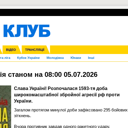
УПЛ-ПЕРЕХОДИ
СКРИЖАЛІ
ЄВРОКУБКИ
Зол
нфедерацій
Франція
ВІДЕО
Ліга націй
Інші
ЧЄ-2015 (U-21)
ТРАНСЛЯЦІЇ
Ліга конференцій
Копа Америка
ЄВРО-2024
ЧС-2018
OI-2024
ЄВРО-2020
ЧС-2026
Ч
га ліга
Кубок України
Молодіжка
Юнаки
Інші
 станом на 08:00 05.07.2026
Слава Україні! Розпочалася 1593-тя доба
широкомасштабної збройної агресії рф проти
України.
Загалом протягом минулої доби зафіксовано 295 бойових
зіткнень.
Вчора противник завдав одного ракетного удару,