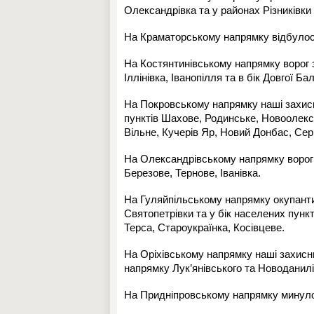
Олександрівка та у районах Різниківки 
На Краматорському напрямку відбулося 
На Костянтинівському напрямку ворог з
Іллінівка, Іванопілля та в бік Довгої Ба
На Покровському напрямку наші захис
пунктів Шахове, Родинське, Новоолекса
Вільне, Кучерів Яр, Новий Донбас, Серг
На Олександрівському напрямку ворог 
Березове, Тернове, Іванівка.
На Гуляйпільському напрямку окупанти 
Святопетрівки та у бік населених пункт
Терса, Староукраїнка, Косівцеве.
На Оріхівському напрямку наші захисн
напрямку Лук’янівського та Новоданилі
На Придніпровському напрямку минулої