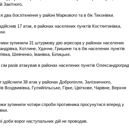
й Закітного.
два боєзіткнення у районі Маркового та в бік Тихонівки.
дійснив 17 атак, в районах населених пунктів Костянтинівка,
лки.
ники зупинили 31 штурмову дію агресора у районах населених
ндрівка, Котлине, Удачне, Гришине та в бік населених пунктів
іївка, Шевченко, Іванівка, Білицьке.
сім разів атакував в районах населених пунктів Олександроград
здійснили 38 атак у районах Добропілля, Залізничного,
ів Воздвижівка, Гуляйпільське, Гірке, Цвіткове, Чарівне, Верхня
ики зупинили чотири спроби противника просунутися вперед у
вки.
 доби ворог наступальних дій не проводив.