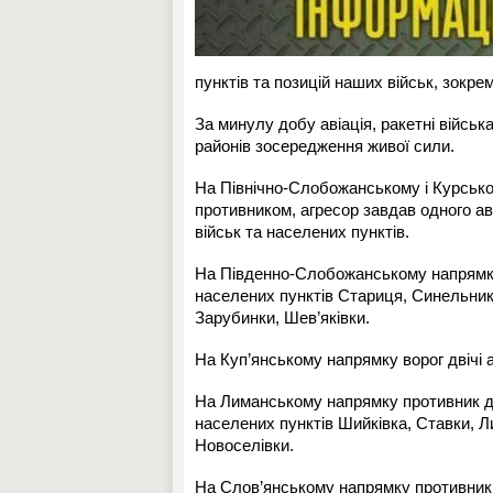
пунктів та позицій наших військ, зокре
За минулу добу авіація, ракетні військ
районів зосередження живої сили.
На Північно-Слобожанському і Курсько
противником, агресор завдав одного ав
військ та населених пунктів.
На Південно-Слобожанському напрямку п
населених пунктів Стариця, Синельников
Зарубинки, Шев’яківки.
На Куп’янському напрямку ворог двічі а
На Лиманському напрямку противник де
населених пунктів Шийківка, Ставки, 
Новоселівки.
На Слов’янському напрямку противник ш