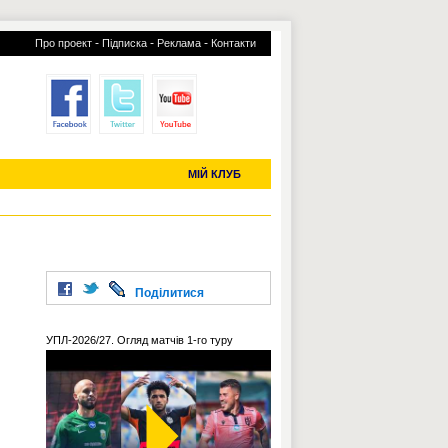
-
-
-
Про проект
Підписка
Реклама
Контакти
отий КЛУБ
УСІ ТРАНСФЕРИ
С-2019 (U-20)
ЧС-2022
МІЙ КЛУБ
Поділитися
УПЛ-2026/27. Огляд матчів 1-го туру