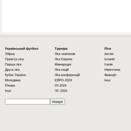
Українcький футбол
Турніри
Ліги
Збірна
Ліга чемпіонів
Англія
Прем'єр-ліга
Ліга Європи
Іспанія
Перша ліга
Міжнародні
Італія
Друга ліга
Ліга націй
Німеччина
Кубок України
Ліга конференцій
Франція
Молодіжка
ЄВРО-2024
Інші
Юнаки
OI-2024
Інші
ЧС-2026