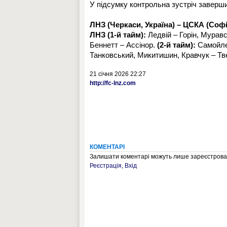
У підсумку контрольна зустріч заверш
ЛНЗ (Черкаси, Україна) – ЦСКА (Софія
ЛНЗ (1-й тайм):
Ледвій – Горін, Муравс
Беннетт – Ассінор.
(2-й тайм):
Самойлен
Танковський, Микитишин, Кравчук – Тв
21 січня 2026 22:27
http://fc-lnz.com
КОМЕНТАРІ
Залишати коментарі можуть лише зареєстрован
Реєстрація
,
Вхід