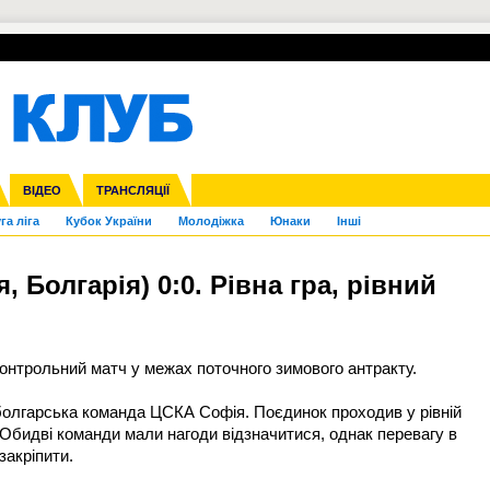
УПЛ-ПЕРЕХОДИ
СКРИЖАЛІ
ЄВРОКУБКИ
Зол
нфедерацій
Франція
ВІДЕО
Ліга націй
Інші
ЧЄ-2015 (U-21)
ТРАНСЛЯЦІЇ
Ліга конференцій
Копа Америка
ЄВРО-2024
ЧС-2018
OI-2024
ЄВРО-2020
ЧС-2026
Ч
га ліга
Кубок України
Молодіжка
Юнаки
Інші
 Болгарія) 0:0. Рівна гра, рівний
 контрольний матч у межах поточного зимового антракту.
болгарська команда ЦСКА Софія. Поєдинок проходив у рівній
. Обидві команди мали нагоди відзначитися, однак перевагу в
закріпити.