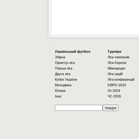
Українcький футбол
Турніри
Збірна
Ліга чемпіонів
Прем'єр-ліга
Ліга Європи
Перша ліга
Міжнародні
Друга ліга
Ліга націй
Кубок України
Ліга конференцій
Молодіжка
ЄВРО-2024
Юнаки
OI-2024
Інші
ЧС-2026