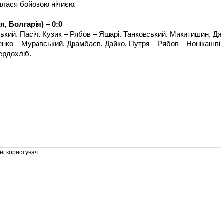
илася бойовою нічиєю.
, Болгарія) – 0:0
ький, Пасіч, Кузик – Рябов – Яшарі, Танковський, Микитишин, Дж
ко – Муравський, Драмбаєв, Дайко, Путря – Рябов – Нонікашвіл
ердохліб.
і користувачі.