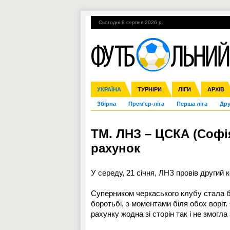
Сьогодні 8 серпня 2026 р.
Гарячі теми
УПЛ, 2-й тур
ВІЙНА
УКРАЇНА
Ліга чемпіонів
Англія
ЧС-2014
Іспанія
ЄВРО-2016
ТУРНІРИ
Ліга Європи
Італія
Росія
ЛІГИ
Німеччина
Міжнародні
Кубок ко
АРХІВ
Збірна
Прем'єр-ліга
Перша ліга
Дру
ТМ. ЛНЗ – ЦСКА (Софія,
рахунок
У середу, 21 січня, ЛНЗ провів другий
Суперником черкаського клубу стала 
боротьбі, з моментами біля обох воріт
рахунку жодна зі сторін так і не змогла 