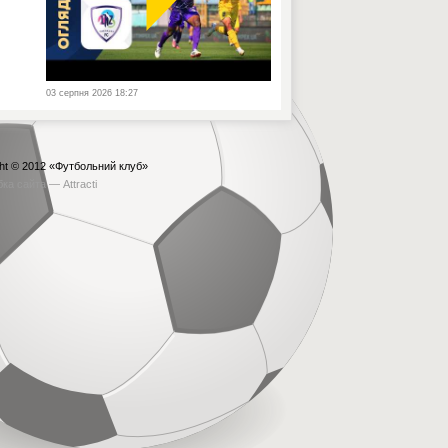
03 серпня 2026 18:27
ht © 2012
«Футбольний клуб»
бка сайта —
Attracti