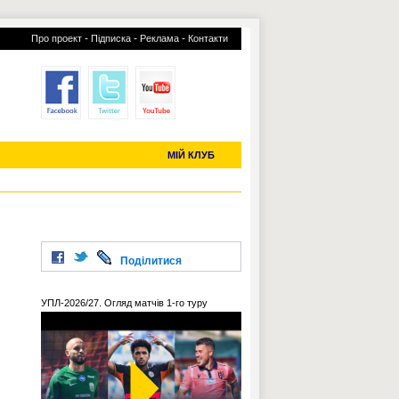
-
-
-
Про проект
Підписка
Реклама
Контакти
отий КЛУБ
УСІ ТРАНСФЕРИ
С-2019 (U-20)
ЧС-2022
МІЙ КЛУБ
Поділитися
УПЛ-2026/27. Огляд матчів 1-го туру