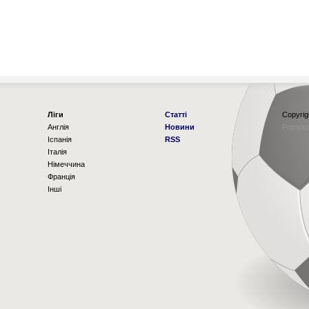
Ліги
Статті
Copyrig
Англія
Новини
Рорзро
Іспанія
RSS
Італія
Німеччина
Франція
Інші