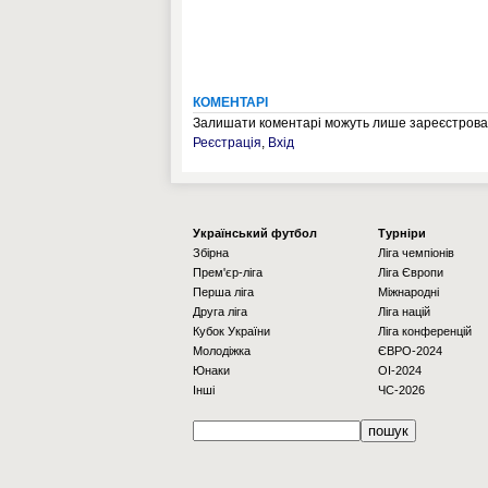
КОМЕНТАРІ
Залишати коментарі можуть лише зареєстрован
Реєстрація
,
Вхід
Українcький футбол
Турніри
Збірна
Ліга чемпіонів
Прем'єр-ліга
Ліга Європи
Перша ліга
Міжнародні
Друга ліга
Ліга націй
Кубок України
Ліга конференцій
Молодіжка
ЄВРО-2024
Юнаки
OI-2024
Інші
ЧС-2026