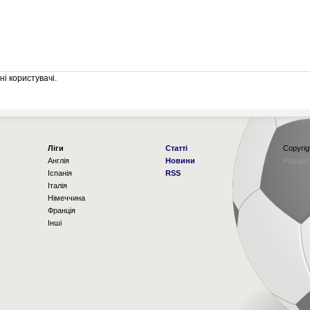
і користувачі.
Ліги
Статті
Copyrig
Англія
Новини
Рорзро
Іспанія
RSS
Італія
Німеччина
Франція
Інші