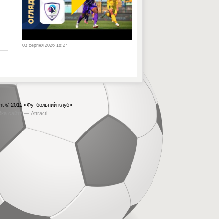
03 серпня 2026 18:27
ht © 2012
«Футбольний клуб»
бка сайта —
Attracti