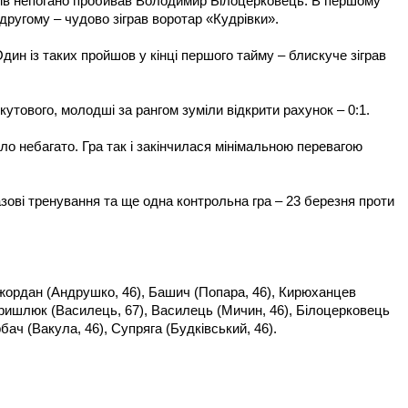
азів непогано пробивав Володимир Білоцерковець. В першому
 другому – чудово зіграв воротар «Кудрівки».
Один із таких пройшов у кінці першого тайму – блискуче зіграв
 кутового, молодші за рангом зуміли відкрити рахунок – 0:1.
уло небагато. Гра так і закінчилася мінімальною перевагою
ові тренування та ще одна контрольна гра – 23 березня проти
жордан (Андрушко, 46), Башич (Попара, 46), Кирюханцев
 Дришлюк (Василець, 67), Василець (Мичин, 46), Білоцерковець
рбач (Вакула, 46), Супряга (Будківський, 46).