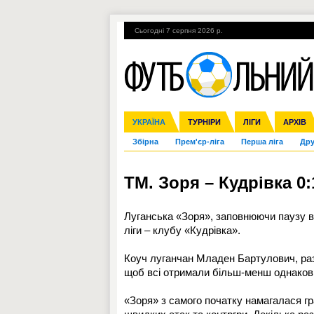
Сьогодні 7 серпня 2026 р.
Гарячі теми
УПЛ, 1-й тур
ВІЙНА
УКРАЇНА
Ліга чемпіонів
Англія
ЧС-2014
Іспанія
ЄВРО-2016
ТУРНІРИ
Ліга Європи
Італія
Росія
ЛІГИ
Німеччина
Міжнародні
Кубок ко
АРХІВ
Збірна
Прем'єр-ліга
Перша ліга
Дру
ТМ. Зоря – Кудрівка 0
Луганська «Зоря», заповнюючи паузу в 
ліги – клубу «Кудрівка».
Коуч луганчан Младен Бартулович, раз
щоб всі отримали більш-менш однаков
«Зоря» з самого початку намагалася гр