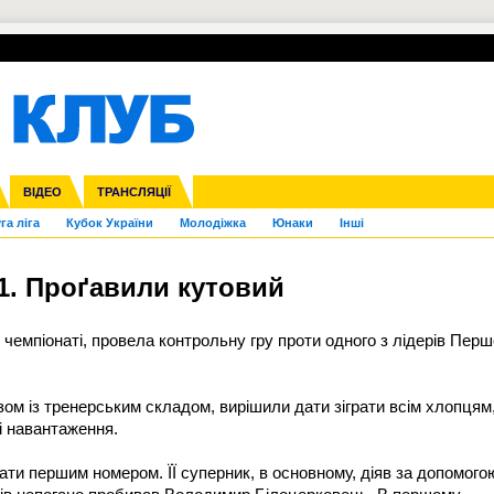
УПЛ-ПЕРЕХОДИ
СКРИЖАЛІ
ЄВРОКУБКИ
Зол
нфедерацій
Франція
ВІДЕО
Ліга націй
Інші
ЧЄ-2015 (U-21)
ТРАНСЛЯЦІЇ
Ліга конференцій
Копа Америка
ЄВРО-2024
ЧС-2018
OI-2024
ЄВРО-2020
ЧС-2026
Ч
га ліга
Кубок України
Молодіжка
Юнаки
Інші
:1. Проґавили кутовий
чемпіонаті, провела контрольну гру проти одного з лідерів Перш
ом із тренерським складом, вирішили дати зіграти всім хлопцям
і навантаження.
ати першим номером. ЇЇ суперник, в основному, діяв за допомого