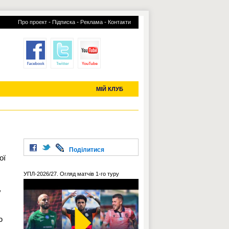
-
-
-
Про проект
Підписка
Реклама
Контакти
отий КЛУБ
УСІ ТРАНСФЕРИ
С-2019 (U-20)
ЧС-2022
МІЙ КЛУБ
Поділитися
ої
УПЛ-2026/27. Огляд матчів 1-го туру
,
ю