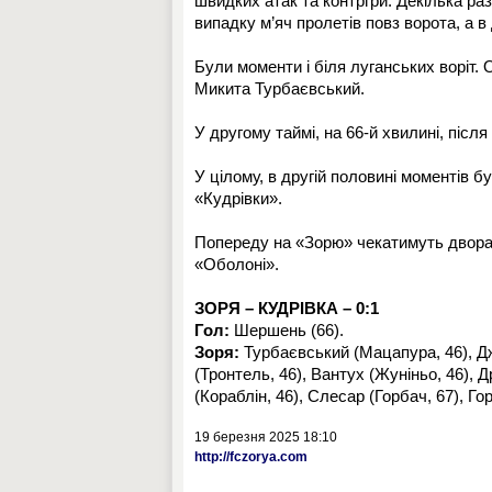
швидких атак та контргри. Декілька р
випадку м’яч пролетів повз ворота, а в
Були моменти і біля луганських воріт. 
Микита Турбаєвський.
У другому таймі, на 66-й хвилині, після
У цілому, в другій половині моментів б
«Кудрівки».
Попереду на «Зорю» чекатимуть двораз
«Оболоні».
ЗОРЯ – КУДРІВКА – 0:1
Гол:
Шершень (66).
Зоря:
Турбаєвський (Мацапура, 46), Д
(Тронтель, 46), Вантух (Жуніньо, 46),
(Кораблін, 46), Слесар (Горбач, 67), Го
19 березня 2025 18:10
http://fczorya.com