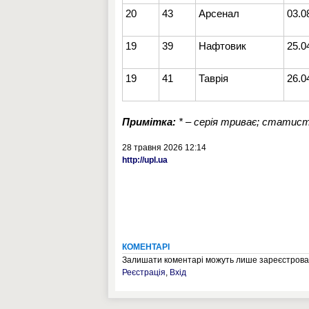
20
43
Арсенал
03.0
19
39
Нафтовик
25.0
19
41
Таврія
26.0
Примітка:
* – серія триває; статист
28 травня 2026 12:14
http://upl.ua
КОМЕНТАРІ
Залишати коментарі можуть лише зареєстрован
Реєстрація
,
Вхід