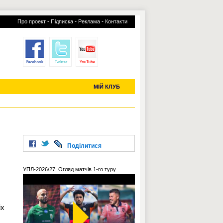
-
-
-
Про проект
Підписка
Реклама
Контакти
отий КЛУБ
УСІ ТРАНСФЕРИ
С-2019 (U-20)
ЧС-2022
МІЙ КЛУБ
Поділитися
УПЛ-2026/27. Огляд матчів 1-го туру
іх