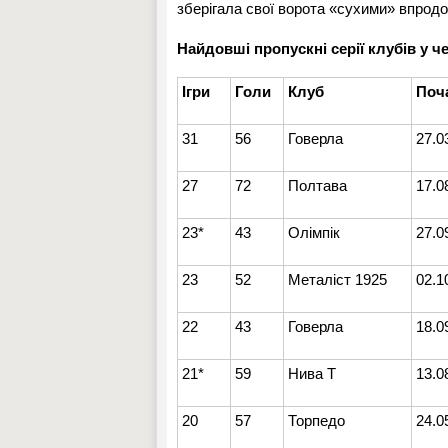
зберігала свої ворота «сухими» впродо
Найдовші пропускні серії клубів у ч
Ігри
Голи
Клуб
Поч
31
56
Говерла
27.0
27
72
Полтава
17.0
23*
43
Олімпік
27.0
23
52
Металіст 1925
02.1
22
43
Говерла
18.0
21*
59
Нива Т
13.0
20
57
Торпедо
24.0