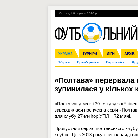
Сьогодні 6 серпня 2026 р.
Гарячі теми
УПЛ, 1-й тур
ВІЙНА
УКРАЇНА
Ліга чемпіонів
Англія
ЧС-2014
Іспанія
ЄВРО-2016
ТУРНІРИ
Ліга Європи
Італія
Росія
ЛІГИ
Німеччина
Міжнародні
Кубок ко
АРХІВ
Збірна
Прем'єр-ліга
Перша ліга
Дру
«Полтава» перервала с
зупинилася у кількох 
«Полтава» у матчі 30-го туру з «Епіцен
завершилася пропускна серія «Полтави
для клубу 27-ми ігор УПЛ – 72 м’ячі.
Пропускний серіал полтавського клубу 
клубів. Ще з 2013 року список найдов