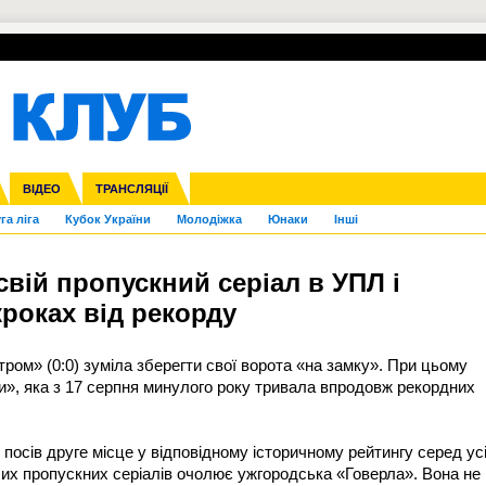
УПЛ-ПЕРЕХОДИ
СКРИЖАЛІ
ЄВРОКУБКИ
Зол
нфедерацій
Франція
ВІДЕО
Ліга націй
Інші
ЧЄ-2015 (U-21)
ТРАНСЛЯЦІЇ
Ліга конференцій
Копа Америка
ЄВРО-2024
ЧС-2018
OI-2024
ЄВРО-2020
ЧС-2026
Ч
га ліга
Кубок України
Молодіжка
Юнаки
Інші
вій пропускний серіал в УПЛ і
кроках від рекорду
тром» (0:0) зуміла зберегти свої ворота «на замку». При цьому
», яка з 17 серпня минулого року тривала впродовж рекордних
посів друге місце у відповідному історичному рейтингу серед ус
ших пропускних серіалів очолює ужгородська «Говерла». Вона не