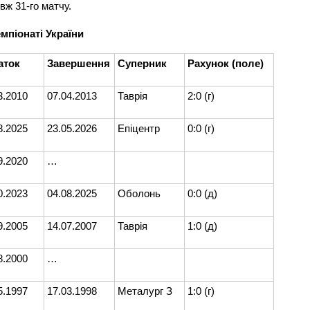
вж 31-го матчу.
емпіонаті України
аток
Завершення
Суперник
Рахунок (поле)
3.2010
07.04.2013
Таврія
2:0 (г)
8.2025
23.05.2026
Епіцентр
0:0 (г)
9.2020
…
0.2023
04.08.2025
Оболонь
0:0 (д)
9.2005
14.07.2007
Таврія
1:0 (д)
8.2000
…
5.1997
17.03.1998
Металург З
1:0 (г)